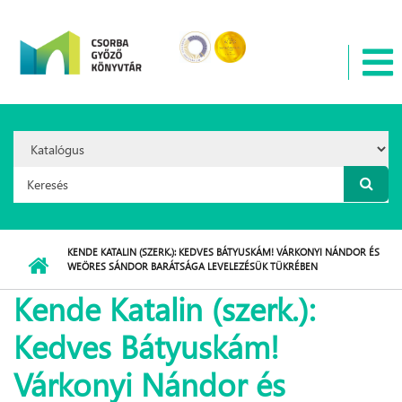
Ugrás a tartalomra
Search
Option:
Keresés űrlap
KENDE KATALIN (SZERK.): KEDVES BÁTYUSKÁM! VÁRKONYI NÁNDOR ÉS
WEÖRES SÁNDOR BARÁTSÁGA LEVELEZÉSÜK TÜKRÉBEN
Kende Katalin (szerk.):
Kedves Bátyuskám!
Várkonyi Nándor és