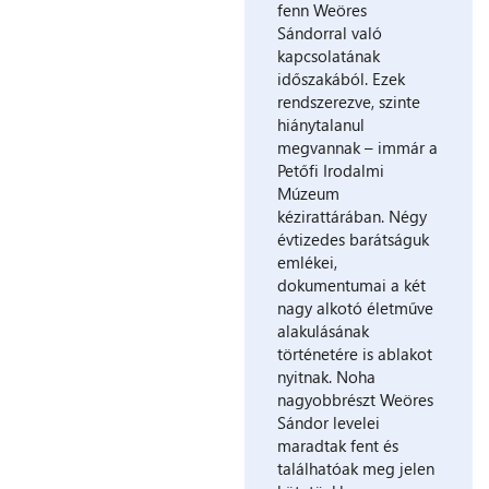
fenn Weöres
Sándorral való
kapcsolatának
időszakából. Ezek
rendszerezve, szinte
hiánytalanul
megvannak – immár a
Petőfi Irodalmi
Múzeum
kézirattárában. Négy
évtizedes barátságuk
emlékei,
dokumentumai a két
nagy alkotó életműve
alakulásának
történetére is ablakot
nyitnak. Noha
nagyobbrészt Weöres
Sándor levelei
maradtak fent és
találhatóak meg jelen