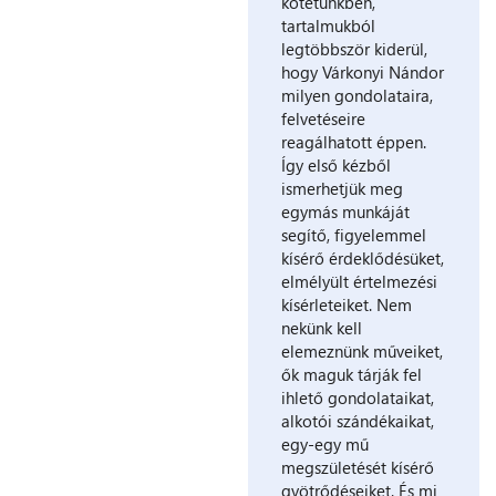
kötetünkben,
tartalmukból
legtöbbször kiderül,
hogy Várkonyi Nándor
milyen gondolataira,
felvetéseire
reagálhatott éppen.
Így első kézből
ismerhetjük meg
egymás munkáját
segítő, figyelemmel
kísérő érdeklődésüket,
elmélyült értelmezési
kísérleteiket. Nem
nekünk kell
elemeznünk műveiket,
ők maguk tárják fel
ihlető gondolataikat,
alkotói szándékaikat,
egy-egy mű
megszületését kísérő
gyötrődéseiket. És mi