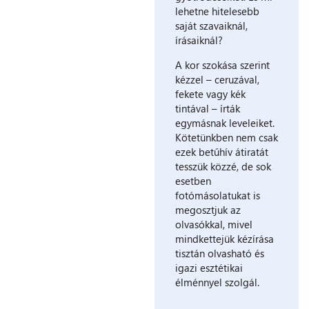
lehetne hitelesebb
saját szavaiknál,
írásaiknál?
A kor szokása szerint
kézzel – ceruzával,
fekete vagy kék
tintával – írták
egymásnak leveleiket.
Kötetünkben nem csak
ezek betűhív átiratát
tesszük közzé, de sok
esetben
fotómásolatukat is
megosztjuk az
olvasókkal, mivel
mindkettejük kézírása
tisztán olvasható és
igazi esztétikai
élménnyel szolgál.