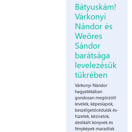
Bátyuskám!
Várkonyi
Nándor és
Weöres
Sándor
barátsága
levelezésük
tükrében
Várkonyi ​Nándor
hagyatékában
gondosan megőrzött
levelek, képeslapok,
beszélgetőcédulák és-
füzetek, kéziratok,
dedikált könyvek és
fényképek maradtak