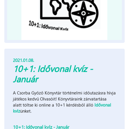
2021.01.08.
10+1: Idővonal kvíz -
Január
A Csorba Győző Könyvtár történelmi időutazásra hívja
játékos kedvű Olvasóit! Könyvtáraink zárvatartása
alatt töltse ki online a 10+1 kérdésből álló
Idővonal
kvíz
ünket.
10+1: Idővonal kvíz - Január