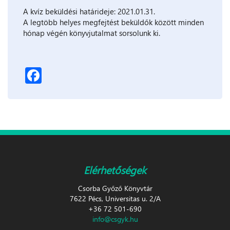
A kvíz beküldési határideje: 2021.01.31.
A legtöbb helyes megfejtést beküldők között minden
hónap végén könyvjutalmat sorsolunk ki.
Facebook
Elérhetőségek
Csorba Győző Könyvtár
7622 Pécs, Universitas u. 2/A
+36 72 501-690
info@csgyk.hu