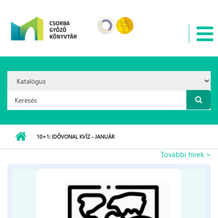
Ugrás a tartalomra
Search
Option:
Keresés űrlap
10+1: IDŐVONAL KVÍZ - JANUÁR
További hírek >