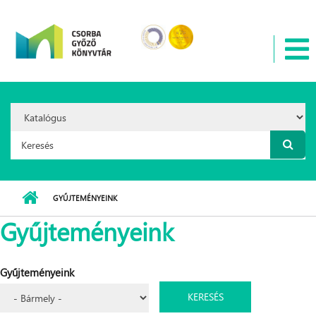
Ugrás a tartalomra
Search
Option:
Keresés űrlap
GYŰJTEMÉNYEINK
Gyűjteményeink
Gyűjteményeink