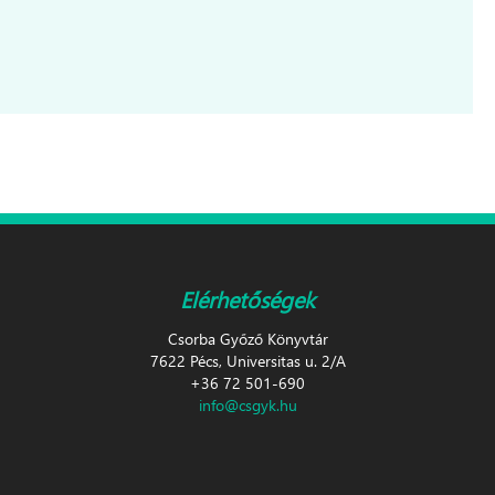
Elérhetőségek
Csorba Győző Könyvtár
7622 Pécs, Universitas u. 2/A
+36 72 501-690
info@csgyk.hu