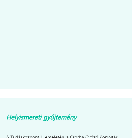
Helyismereti gyűjtemény
A Tudásközpont 1. emeletén, a Csorba Győző Könyvtár