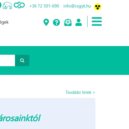
+36 72 501-690
info@csgyk.hu
ségek
További hírek >
rosainktól