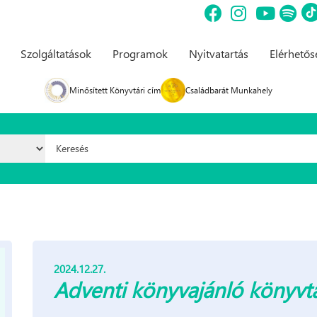
Szolgáltatások
Programok
Nyitvatartás
Elérhető
Minősített Könyvtári cím
Családbarát Munkahely
Keresés űrlap
2024.12.27.
Adventi könyvajánló könyvtá