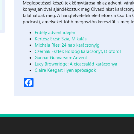
Meglepetéssel készültek könyvtárosaink az adventi vára
könyvajánlóval ajándékoztuk meg Olvasóinkat karácsony
találhatóak meg. A hangfelvételek elérhetőek a Csorba 
podcast), amelyeket több megosztón keresztül is meg leh
Erdély advent idején
Kertész Erzsi: Szia, Mikulás!
Michala Ries: 24 nap karácsonyig
Czernák Eszter: Boldog karácsonyt, Diótörő!
Gunnar Gunnarson: Advent
Lucy Brownridge: A cicacsalád karácsonya
Claire Keegan: Ilyen apróságok
Facebook