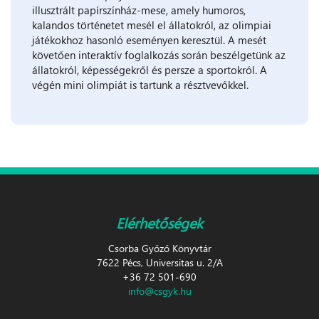
illusztrált papírszínház-mese, amely humoros,
kalandos történetet mesél el állatokról, az olimpiai
játékokhoz hasonló eseményen keresztül. A mesét
követően interaktív foglalkozás során beszélgetünk az
állatokról, képességekről és persze a sportokról. A
végén mini olimpiát is tartunk a résztvevőkkel.
Elérhetőségek
Csorba Győző Könyvtár
7622 Pécs, Universitas u. 2/A
+36 72 501-690
info@csgyk.hu