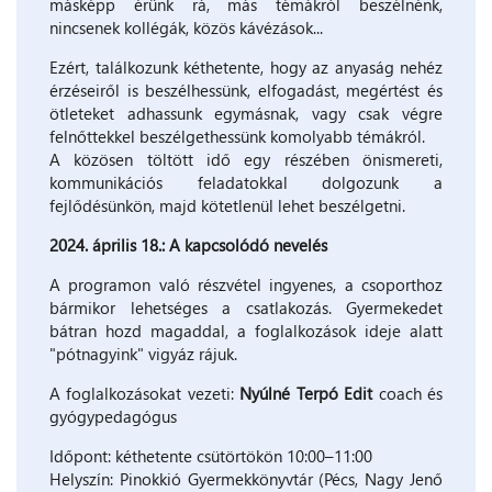
másképp érünk rá, más témákról beszélnénk,
nincsenek kollégák, közös kávézások...
Ezért, találkozunk kéthetente, hogy az anyaság nehéz
érzéseiről is beszélhessünk, elfogadást, megértést és
ötleteket adhassunk egymásnak, vagy csak végre
felnőttekkel beszélgethessünk komolyabb témákról.
A közösen töltött idő egy részében önismereti,
kommunikációs feladatokkal dolgozunk a
fejlődésünkön, majd kötetlenül lehet beszélgetni.
2024. április 18.: A kapcsolódó nevelés
A programon való részvétel ingyenes, a csoporthoz
bármikor lehetséges a csatlakozás. Gyermekedet
bátran hozd magaddal, a foglalkozások ideje alatt
"pótnagyink" vigyáz rájuk.
A foglalkozásokat vezeti:
Nyúlné Terpó Edit
coach és
gyógypedagógus
Időpont: kéthetente csütörtökön 10:00–11:00
Helyszín: Pinokkió Gyermekkönyvtár (Pécs, Nagy Jenő