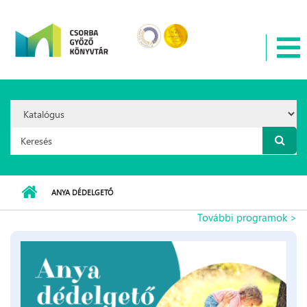
Ugrás a tartalomra
Search
Option:
Keresés űrlap
ANYA DÉDELGETŐ
További programok >