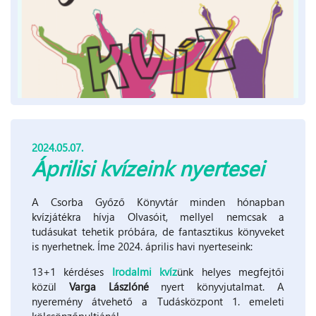
2024.05.07.
Áprilisi kvízeink nyertesei
A Csorba Győző Könyvtár minden hónapban
kvízjátékra hívja Olvasóit, mellyel nemcsak a
tudásukat tehetik próbára, de fantasztikus könyveket
is nyerhetnek. Íme 2024. április havi nyerteseink:
13+1 kérdéses
Irodalmi kvíz
ünk helyes megfejtői
közül
Varga Lászlóné
nyert könyvjutalmat. A
nyeremény átvehető a Tudásközpont 1. emeleti