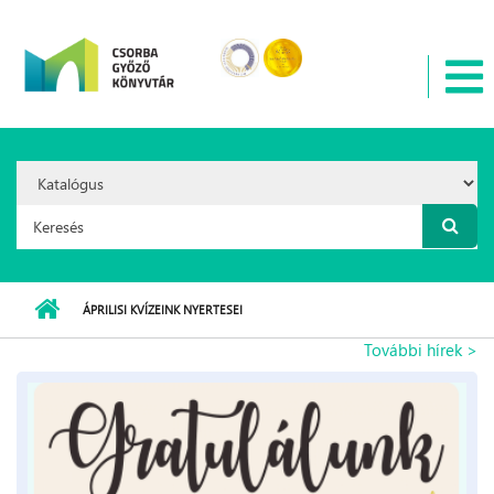
Ugrás a tartalomra
Search
Option:
Keresés űrlap
ÁPRILISI KVÍZEINK NYERTESEI
További hírek >