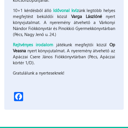
kölcsönzőpultjánál.
10+1 kérdésből álló
Idővonal kvíz
ünk legtöbb helyes
megfejtést beküldői közül
Varga Lászlóné
nyert
könyvjutalmat. A nyeremény átvehető a Várkonyi
Nándor Fiókkönyvtár és Pinokkió Gyermekkönyvtárban
(Pécs, Nagy Jenő u. 24.)
Rejtvényes irodalom
játékunk megfejtői közül
Op
Veasna
nyert könyvjutalmat. A nyeremény átvehető az
Apáczai Csere János Fiókkönyvtárban (Pécs, Apáczai
körtér 1/D).
Gratulálunk a nyerteseknek!
Facebook