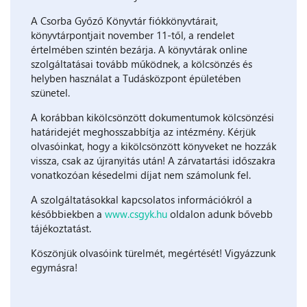
A Csorba Győző Könyvtár fiókkönyvtárait,
könyvtárpontjait november 11-től, a rendelet
értelmében szintén bezárja. A könyvtárak online
szolgáltatásai tovább működnek, a kölcsönzés és
helyben használat a Tudásközpont épületében
szünetel.
A korábban kikölcsönzött dokumentumok kölcsönzési
határidejét meghosszabbítja az intézmény. Kérjük
olvasóinkat, hogy a kikölcsönzött könyveket ne hozzák
vissza, csak az újranyitás után! A zárvatartási időszakra
vonatkozóan késedelmi díjat nem számolunk fel.
A szolgáltatásokkal kapcsolatos információkról a
későbbiekben a
www.csgyk.hu
oldalon adunk bővebb
tájékoztatást.
Köszönjük olvasóink türelmét, megértését! Vigyázzunk
egymásra!