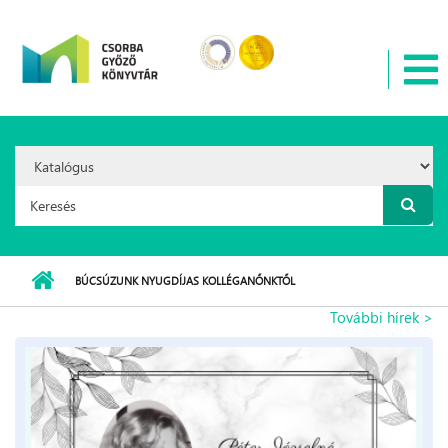
Ugrás a tartalomra
Search
Option:
Keresés űrlap
BÚCSÚZUNK NYUGDÍJAS KOLLÉGANŐNKTŐL
További hírek >