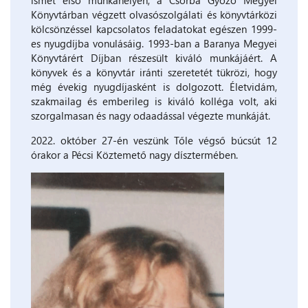
ismét első munkahelyén, a Csorba Győző Megyei
Könyvtárban végzett olvasószolgálati és könyvtárközi
kölcsönzéssel kapcsolatos feladatokat egészen 1999-
es nyugdíjba vonulásáig. 1993-ban a Baranya Megyei
Könyvtárért Díjban részesült kiváló munkájáért. A
könyvek és a könyvtár iránti szeretetét tükrözi, hogy
még évekig nyugdíjasként is dolgozott. Életvidám,
szakmailag és emberileg is kiváló kolléga volt, aki
szorgalmasan és nagy odaadással végezte munkáját.
2022. október 27-én veszünk Tőle végső búcsút 12
órakor a Pécsi Köztemető nagy dísztermében.