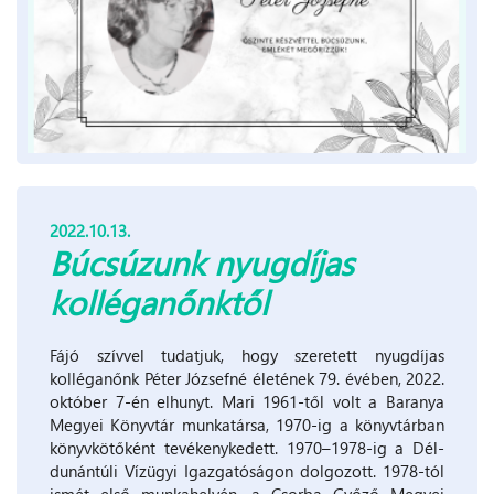
2022.10.13.
Búcsúzunk nyugdíjas
kolléganőnktől
Fájó szívvel tudatjuk, hogy szeretett nyugdíjas
kolléganőnk Péter Józsefné életének 79. évében, 2022.
október 7-én elhunyt. Mari 1961-től volt a Baranya
Megyei Könyvtár munkatársa, 1970-ig a könyvtárban
könyvkötőként tevékenykedett. 1970–1978-ig a Dél-
dunántúli Vízügyi Igazgatóságon dolgozott. 1978-tól