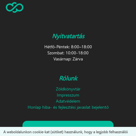
Nyitvatartás
Hétfő-Péntek: 8:00–18:00
Szombat: 10:00-18:00
Vasárnap: Zárva
Rólunk
Zöldkönyvtár
Impresszum
Adatvédelem
Honlap hiba- és fejlesztési javaslat bejelentő
Feliratkozás hírlevélre!
A weboldalunkon cookie-kat (sütiket) használunk, hogy a legjobb felhasználói