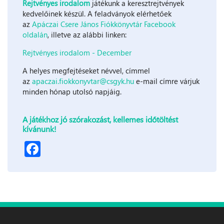
Rejtvényes irodalom
játékunk a keresztrejtvények
kedvelőinek készül. A feladványok elérhetőek
az
Apáczai Csere János Fiókkönyvtár Facebook
oldalán
, illetve az alábbi linken:
Rejtvényes irodalom - December
A helyes megfejtéseket névvel, címmel
az
apaczai.fiokkonyvtar@csgyk.hu
e-mail címre várjuk
minden hónap utolsó napjáig.
A játékhoz jó szórakozást, kellemes időtöltést
kívánunk!
Facebook