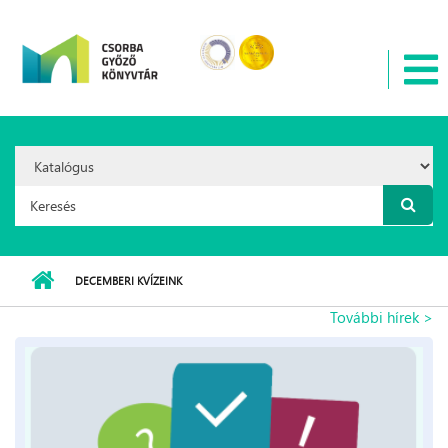
Ugrás a tartalomra
Search
Option:
Keresés űrlap
DECEMBERI KVÍZEINK
További hírek >