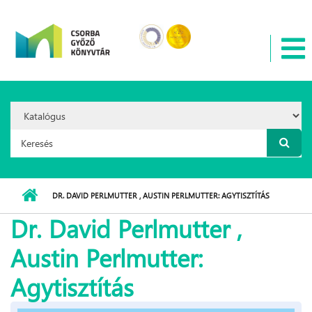
Ugrás a tartalomra
Search
Option:
Keresés űrlap
DR. DAVID PERLMUTTER , AUSTIN PERLMUTTER: AGYTISZTÍTÁS
Dr. David Perlmutter ,
Austin Perlmutter:
Agytisztítás