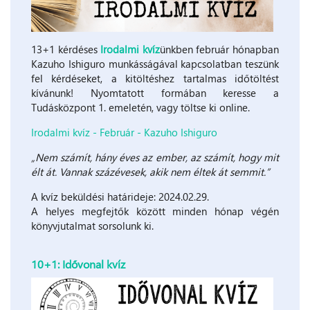
13+1 kérdéses
Irodalmi kvíz
ünkben február hónapban
Kazuho Ishiguro munkásságával kapcsolatban teszünk
fel kérdéseket, a kitöltéshez tartalmas időtöltést
kívánunk! Nyomtatott formában keresse a
Tudásközpont 1. emeletén, vagy töltse ki online.
Irodalmi kvíz - Február - Kazuho Ishiguro
„Nem számít, hány éves az ember, az számít, hogy mit
élt át. Vannak százévesek, akik nem éltek át semmit.”
A kvíz beküldési határideje: 2024.02.29.
A helyes megfejtők között minden hónap végén
könyvjutalmat sorsolunk ki.
10+1: Idővonal kvíz