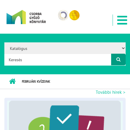
Ugrás a tartalomra
Search
Option:
Keresés űrlap
FEBRUÁRI KVÍZEINK
További hírek >