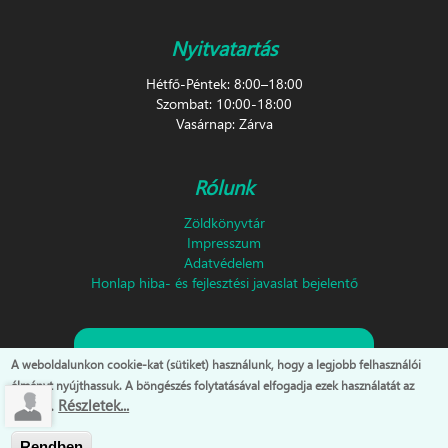
Nyitvatartás
Hétfő-Péntek: 8:00–18:00
Szombat: 10:00-18:00
Vasárnap: Zárva
Rólunk
Zöldkönyvtár
Impresszum
Adatvédelem
Honlap hiba- és fejlesztési javaslat bejelentő
Feliratkozás hírlevélre!
A weboldalunkon cookie-kat (sütiket) használunk, hogy a legjobb felhasználói
élményt nyújthassuk. A böngészés folytatásával elfogadja ezek használatát az
Részletek...
oldalon.
Rendben