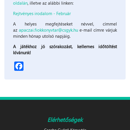
oldalán
, illetve az alábbi linken:
Rejtvényes irodalom - Február
A helyes megfejtéseket névvel, címmel
az
apaczai.fiokkonyvtar@csgyk.hu
e-mail címre várjuk
minden hónap utolsó napjáig.
A játékhoz jó szórakozást, kellemes időtöltést
kívánunk!
Facebook
Elérhetőségek
Csorba Győző Könyvtár