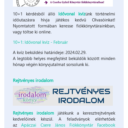
10+1 kérdésből álló
Idővonal kvíz
ünk történelmi
időutazásra hívja játékos kedvű Olvasóinkat!
Nyomtatott formában keresse fiókkönyvtárainkban,
vagy töltse ki online.
10+1: Idővonal kvíz - Február
A kvíz beküldési határideje: 2024.02.29.
A legtöbb helyes megfejtést beküldők között minden
hónap végén könyvjutalmat sorsolunk ki.
Rejtvényes irodalom
Rejtvényes irodalom
játékunk a keresztrejtvények
kedvelőinek készül. A feladványok elérhetőek
az
Apáczai Csere János Fiókkönyvtár Facebook