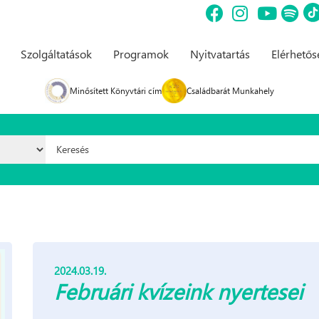
Szolgáltatások
Programok
Nyitvatartás
Elérhető
Minősített Könyvtári cím
Családbarát Munkahely
Keresés űrlap
2024.03.19.
Februári kvízeink nyertesei