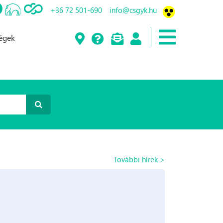
+36 72 501-690
info@csgyk.hu
ségek
További hírek >