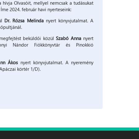
hívja Olvasóit, mellyel nemcsak a tudásukat
 Íme 2024. február havi nyerteseink:
ül
Dr. Rózsa Melinda
nyert könyvjutalmat. A
őpultjánál.
megfejtést beküldői közül
Szabó Anna
nyert
nyi Nándor Fiókkönyvtár és Pinokkió
nn Ákos
nyert könyvjutalmat. A nyeremény
Apáczai körtér 1/D).