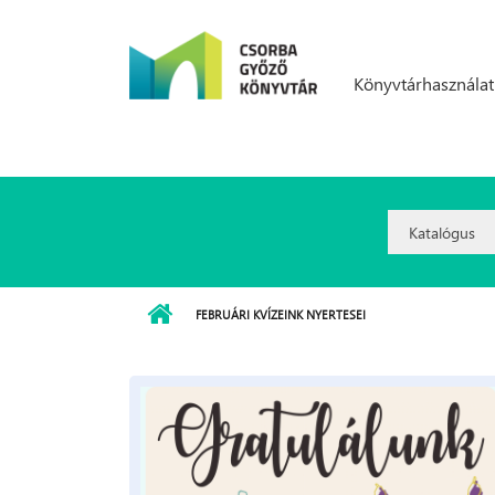
Ugrás a tartalomra
Könyvtárhasználat
Search
Option:
FEBRUÁRI KVÍZEINK NYERTESEI