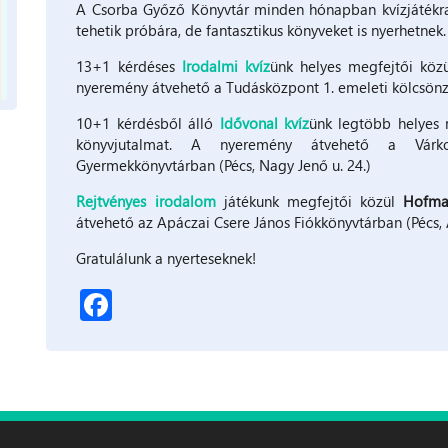
A Csorba Győző Könyvtár minden hónapban kvízjátékra 
tehetik próbára, de fantasztikus könyveket is nyerhetnek.
13+1 kérdéses
Irodalmi kvíz
ünk helyes megfejtői köz
nyeremény átvehető a Tudásközpont 1. emeleti kölcsönz
10+1 kérdésből álló
Idővonal kvíz
ünk legtöbb helyes 
könyvjutalmat. A nyeremény átvehető a Várko
Gyermekkönyvtárban (Pécs, Nagy Jenő u. 24.)
Rejtvényes irodalom
játékunk megfejtői közül
Hofma
átvehető az Apáczai Csere János Fiókkönyvtárban (Pécs, 
Gratulálunk a nyerteseknek!
Facebook