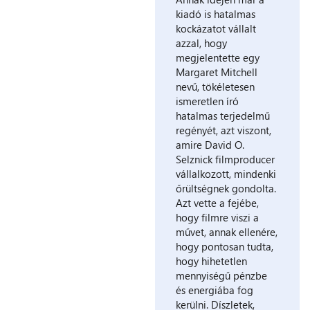
kiadó is hatalmas
kockázatot vállalt
azzal, hogy
megjelentette egy
Margaret Mitchell
nevű, tökéletesen
ismeretlen író
hatalmas terjedelmű
regényét, azt viszont,
amire David O.
Selznick filmproducer
vállalkozott, mindenki
őrültségnek gondolta.
Azt vette a fejébe,
hogy filmre viszi a
művet, annak ellenére,
hogy pontosan tudta,
hogy hihetetlen
mennyiségű pénzbe
és energiába fog
kerülni. Díszletek,