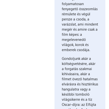
folyamatosan
fenyegető összeomlás
rémülete és végül
persze a csoda, a
varázslat, ami mindent
megér és amire csak a
film képes: a
megelevenedő
világok, korok és
emberek csodája.
Gondoljunk akár a
költségvetésére, akár
a forgatás szakmai
kihívásaira, akár a
filmet övező hatalmas
elvárásra és hisztérikus
hangulatra vagy a
későbbi tomboló
világsikerre és a tíz
Oscar-díjra: az Elfújta