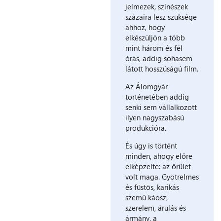
jelmezek, színészek
százaira lesz szüksége
ahhoz, hogy
elkészüljön a több
mint három és fél
órás, addig sohasem
látott hosszúságú film.
Az Álomgyár
történetében addig
senki sem vállalkozott
ilyen nagyszabású
produkcióra.
És úgy is történt
minden, ahogy előre
elképzelte: az őrület
volt maga. Gyötrelmes
és füstös, karikás
szemű káosz,
szerelem, árulás és
ármány, a