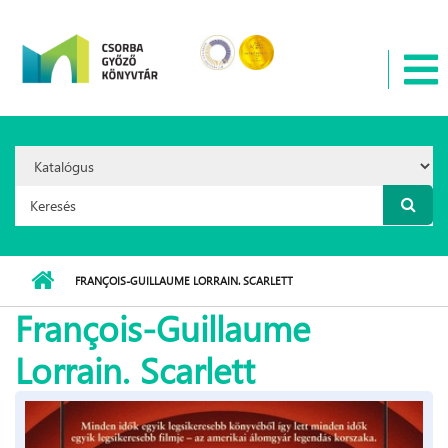
Ugrás a tartalomra
Search
Option:
Keresés űrlap
FRANÇOIS-GUILLAUME LORRAIN. SCARLETT
François-Guillaume
Lorrain. Scarlett