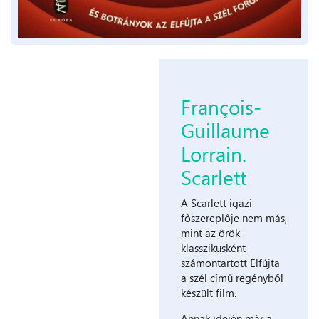
François-
Guillaume
Lorrain.
Scarlett
A ​Scarlett igazi
főszereplője nem más,
mint az örök
klasszikusként
számontartott Elfújta
a szél című regényből
készült film.
Annak idején már a