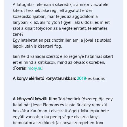
A látogatás felemásra sikeredik, s amikor visszafelé
kitérőt tesznek Jake régi, elhagyatott erdei
középiskolájában, már teljes az aggodalom a
lányban: ki az, aki folyton figyeli, aki üldözi, és miért
szól a kihalt folyosón az a végtelenített, félelmetes
zene?
Egy letehetetlen pszichothriller, ami a jóval az utolsó
lapok után is kísérteni fog.
Iain Reid kanadai szerző; első regénye hatalmas sikert
ért el mind a kritikusok, mind az olvasók körében.
(
Forrás:
moly.hu
)
A könyv elérhető könyvtárunkban:
2019
-es kiadás
A könyvből készült film:
Történetünk főszereplője egy
fiatal pár (Jesse Plemons és Jessie Buckley remekül
hozzák a Kaufman-i elveszettséget). Már jópár hete
együtt vannak, a fiú pedig végre elviszi a lányt
bemutatni a szülőknek (az anya szerepében Toni