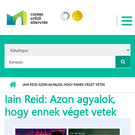
Ugrás a tartalomra
Search
Option:
Keresés űrlap
IAIN REID: AZON AGYALOK, HOGY ENNEK VÉGET VETEK
Iain Reid: Azon agyalok,
hogy ennek véget vetek