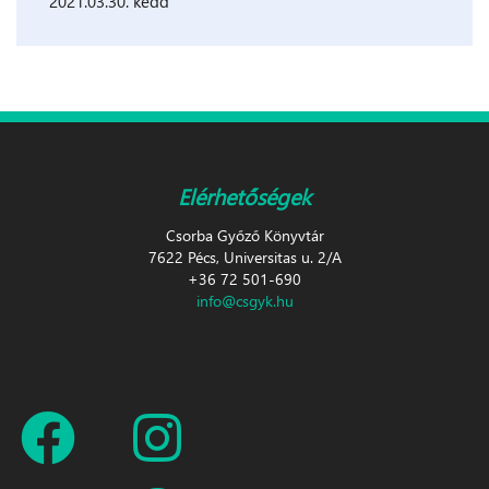
2021.03.30. kedd
Elérhetőségek
Csorba Győző Könyvtár
7622 Pécs, Universitas u. 2/A
+36 72 501-690
info@csgyk.hu