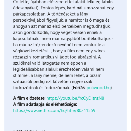
Collette, újabban előszeretettel alakít lelkileg labilis
édesanyákat). Fontos lépés, kardinális mozzanat egy
párkapcsolatban. A történéseket a lány
perspektívájából figyeljük, a narrátor is ő maga és
ahogyan azt már az első percekben megtudhatjuk,
azon gondolkodik, hogy véget vessen ennek a
kapcsolatnak. Innen már nagyjából borítékolhatjuk -
ha már az író/rendező nevéből nem vontuk le a
végkövetkeztetést -, hogy a film nem egy színes-
rózsaszín, romantikus világot fog ábrázolni. A
szülőknél való látogatás nem éppen a
legideálisabban alakul: érezhetően valami nem
stimmel, a lány menne, de nem lehet, a bizarr
szituációk pedig ezt követően egyre csak
fodrozódnak és fodrozódnak. (
Forrás
:
puliwood.hu
)
A film előzetese:
https://youtu.be/YcOyDltnzN8
A film adatlapja és elérhetősége:
https://www.netflix.com/hu/title/80211559