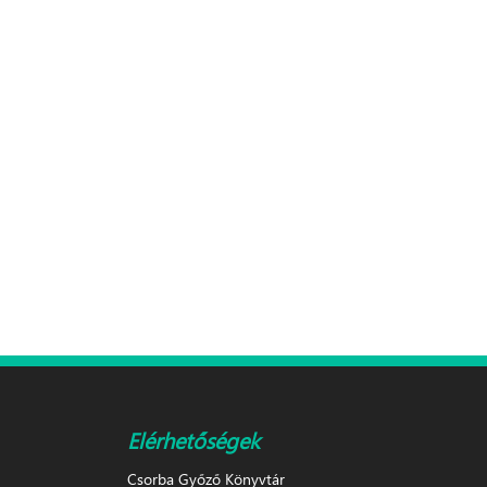
Elérhetőségek
Csorba Győző Könyvtár