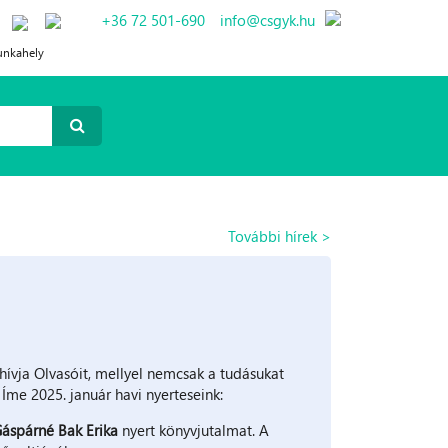
+36 72 501-690
info@csgyk.hu
unkahely
ségek
További hírek >
ívja Olvasóit, mellyel nemcsak a tudásukat
 Íme 2025. január havi nyerteseink:
áspárné Bak Erika
nyert könyvjutalmat. A