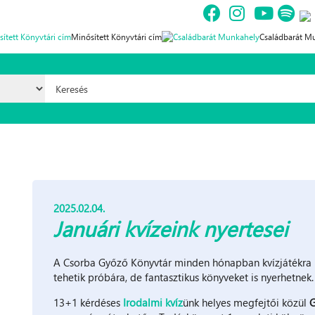
Minősített Könyvtári cím
Családbarát M
Szolgáltatások
Programok
Nyitvatartás
Elérhető
Keresés űrlap
2025.02.04.
Januári kvízeink nyertesei
A Csorba Győző Könyvtár minden hónapban kvízjátékra h
tehetik próbára, de fantasztikus könyveket is nyerhetnek.
13+1 kérdéses
Irodalmi kvíz
ünk helyes megfejtői közül
G