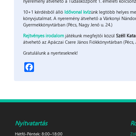
nyeremény átvehető a Tudásközpont 1. emeleti kölcsönz
10+1 kérdésből álló
Idővonal kvíz
ünk legtöbb helyes me
könyvjutalmat. A nyeremény átvehető a Várkonyi Nándor
Gyermekkönyvtárban (Pécs, Nagy Jenő u. 24.)
Rejtvényes irodalom
játékunk megfejtői közül
Széll Kata
átvehető az Apáczai Csere János Fiókkönyvtárban (Pécs, 
Gratulálunk a nyerteseknek!
Facebook
Nyitvatartás
R
Hétfő-Péntek: 8:00–18:00
Zö