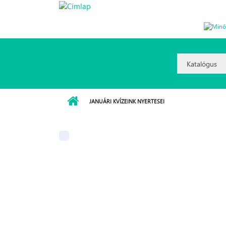
Ugrás a tartalomra
Könyvtárhasználat
Search
Option:
JANUÁRI KVÍZEINK NYERTESEI