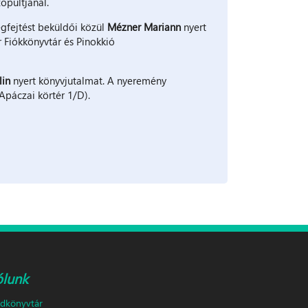
őpultjánál.
gfejtést beküldői közül
Mézner Mariann
nyert
 Fiókkönyvtár és Pinokkió
lin
nyert könyvjutalmat. A nyeremény
Apáczai körtér 1/D).
ólunk
ldkönyvtár