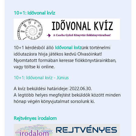
10+1: Idővonal kvíz
10+1 kérdésből álló
Idővonal kvíz
ünk történelmi
időutazásra hívja játékos kedvű Olvasóinkat!
Nyomtatott formában keresse fiókkönyvtárainkban,
vagy töltse ki online.
10+1: Idővonal kvíz - Június
A kvíz beküldési határideje: 2022.06.30.
A legtöbb helyes megfejtést beküldők között minden
hónap végén könyvjutalmat sorsolunk ki.
Rejtvényes irodalom