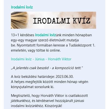
Irodalmi kvíz
13+1 kérdéses
Irodalmi kvíz
ünk minden hónapban
egy-egy magyar szerző életművét mutatja
be. Nyomtatott formában keresse a Tudásközpont 1.
emeletén, vagy töltse ki online.
Irodalmi kvíz - Június - Horváth Viktor
„A jelentés csak beszéd - a kompozíció tett.”
A kvíz beküldési határideje: 2023.06.30.
A helyes megfejtők között minden hónap végén
könyvjutalmat sorsolunk ki.
Megtisztelő, hogy Horváth Viktor is csatlakozott
játékunkhoz, és kérdéseivel hozzájárult júniusi
irodalmi kvízünkhöz. Köszönjük!