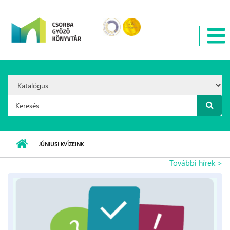
Ugrás a tartalomra
Search
Option:
Keresés űrlap
JÚNIUSI KVÍZEINK
További hírek >