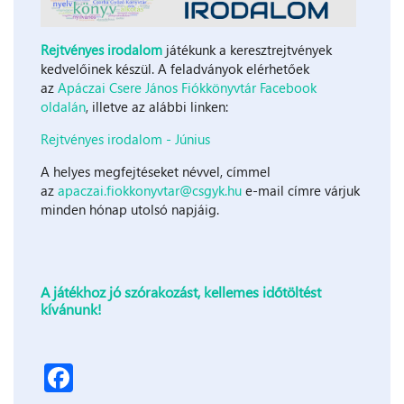
Rejtvényes irodalom
játékunk a keresztrejtvények
kedvelőinek készül. A feladványok elérhetőek
az
Apáczai Csere János Fiókkönyvtár Facebook
oldalán
, illetve az alábbi linken:
Rejtvényes irodalom - Június
A helyes megfejtéseket névvel, címmel
az
apaczai.fiokkonyvtar@csgyk.hu
e-mail címre várjuk
minden hónap utolsó napjáig.
A játékhoz jó szórakozást, kellemes időtöltést
kívánunk!
Facebook