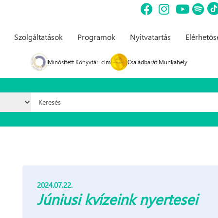
Szolgáltatások
Programok
Nyitvatartás
Elérhető
Minősített Könyvtári cím
Családbarát Munkahely
Keresés űrlap
2024.07.22.
Júniusi kvízeink nyertesei