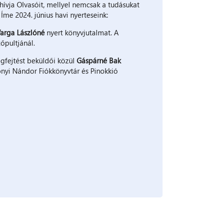
ívja Olvasóit, mellyel nemcsak a tudásukat
 Íme 2024. június havi nyerteseink:
arga Lászlóné
nyert könyvjutalmat. A
őpultjánál.
gfejtést beküldői közül
Gáspárné Bak
nyi Nándor Fiókkönyvtár és Pinokkió