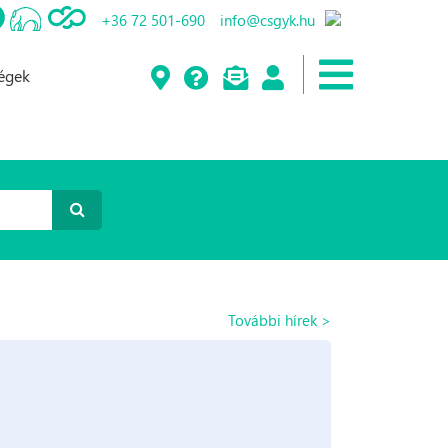
+36 72 501-690
info@csgyk.hu
ségek
További hírek >