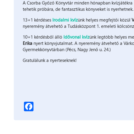
A Csorba Győző Könyvtár minden hónapban kvízjátékra h
tehetik próbára, de fantasztikus könyveket is nyerhetnek.
13+1 kérdéses
Irodalmi kvíz
ünk helyes megfejtői közül
V
nyeremény átvehető a Tudásközpont 1. emeleti kölcsönz
10+1 kérdésből álló
Idővonal kvíz
ünk legtöbb helyes me
Erika
nyert könyvjutalmat. A nyeremény átvehető a Várko
Gyermekkönyvtárban (Pécs, Nagy Jenő u. 24.)
Gratulálunk a nyerteseknek!
Facebook