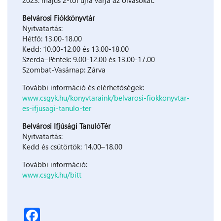
2023. május 2-től újra várja az olvasókat.
Belvárosi Fiókkönyvtár
Nyitvatartás:
Hétfő: 13.00-18.00
Kedd: 10.00-12.00 és 13.00-18.00
Szerda–Péntek: 9.00-12.00 és 13.00-17.00
Szombat-Vasárnap: Zárva
További információ és elérhetőségek:
www.csgyk.hu/konyvtaraink/belvarosi-fiokkonyvtar-
es-ifjusagi-tanulo-ter
Belvárosi Ifjúsági TanulóTér
Nyitvatartás:
Kedd és csütörtök: 14.00–18.00
További információ:
www.csgyk.hu/bitt
Facebook