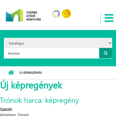
Ugrás a tartalomra
Search
Option:
Keresés űrlap
ÚJ KÉPREGÉNYEK
Új képregények
Trónok harca: képregény
Szerző:
Abraham, Daniel