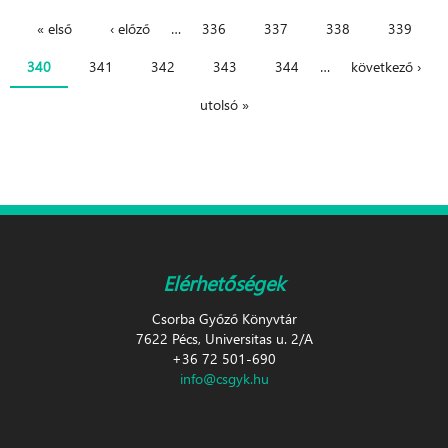
« első
‹ előző
…
336
337
338
339
Oldalak
340
341
342
343
344
…
következő ›
utolsó »
Elérhetőségek
Csorba Győző Könyvtár
7622 Pécs, Universitas u. 2/A
+36 72 501-690
info@csgyk.hu