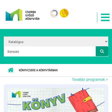
Ugrás a tartalomra
Search
Option:
Keresés űrlap
KÖNYVCSERE A KÖNYVTÁRBAN
További programok >