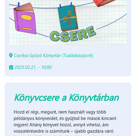
Csorba Győző Könyvtár (Tudásközpont)
2025.02.21. - 10:00
Könyvcsere a Könyvtárban
Hozd el régi, megunt, nem használt vagy több
példányos könyveidet, és gyűjtsd be mások kincseit
ingyen! Ahány könyvet hozol, annyit vihetsz, ám
visszatérésedre is számítunk – újabb gazdára váró