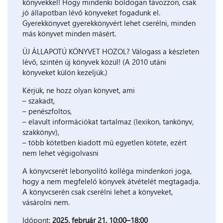
könyvekkel! Hogy mindenki boldogan távozzon, csak
jó állapotban lévő könyveket fogadunk el.
Gyerekkönyvet gyerekkönyvért lehet cserélni, minden
más könyvet minden másért.
ÚJ ÁLLAPOTÚ KÖNYVET HOZOL? Válogass a készleten
lévő, szintén új könyvek közül! (A 2010 utáni
könyveket külön kezeljük.)
Kérjük, ne hozz olyan könyvet, ami
– szakadt,
– penészfoltos,
– elavult információkat tartalmaz (lexikon, tankönyv,
szakkönyv),
– több kötetben kiadott mű egyetlen kötete, ezért
nem lehet végigolvasni
A könyvcserét lebonyolító kolléga mindenkori joga,
hogy a nem megfelelő könyvek átvételét megtagadja.
A könyvcserén csak cserélni lehet a könyveket,
vásárolni nem.
Időpont:
2025. február 21. 10:00–18:00