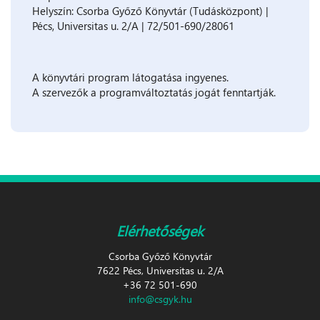
Helyszín: Csorba Győző Könyvtár (Tudásközpont) |
Pécs, Universitas u. 2/A | 72/501-690/28061
A könyvtári program látogatása ingyenes.
A szervezők a programváltoztatás jogát fenntartják.
Elérhetőségek
Csorba Győző Könyvtár
7622 Pécs, Universitas u. 2/A
+36 72 501-690
info@csgyk.hu