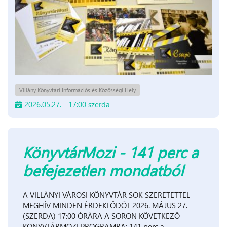
Villány Könyvtári Információs és Közösségi Hely
2026.05.27. - 17:00 szerda
KönyvtárMozi - 141 perc a
befejezetlen mondatból
A VILLÁNYI VÁROSI KÖNYVTÁR SOK SZERETETTEL
MEGHÍV MINDEN ÉRDEKLŐDŐT 2026. MÁJUS 27.
(SZERDA) 17:00 ÓRÁRA A SORON KÖVETKEZŐ
KÖNYVTÁRMOZI PROGRAMRA: 141 perc a