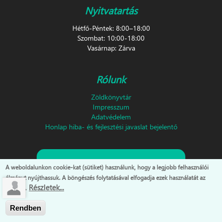
Nyitvatartás
Hétfő-Péntek: 8:00–18:00
Szombat: 10:00-18:00
Vasárnap: Zárva
Rólunk
Zöldkönyvtár
Impresszum
Adatvédelem
Honlap hiba- és fejlesztési javaslat bejelentő
Feliratkozás hírlevélre!
A weboldalunkon cookie-kat (sütiket) használunk, hogy a legjobb felhasználói
élményt nyújthassuk. A böngészés folytatásával elfogadja ezek használatát az
Részletek...
oldalon.
Rendben