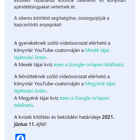
kvízeket hibátlanul kitöltők oklevelet és könyvtári
ajándéktárgyakat vehetnek át.
A sikeres kitöltést segítségítve, összegyűjtjük a
kapcsolódó anyagokat:
A gyerekeknek szóló videósorozat elérhető a
könyvtár YouTube-csatornáján a
Mesék tájai
lejátszási listán
.
A Mesék tájai kvíz
ezen a Google-űrlapon található
.
A felnőtteknek szóló videósorozat elérhető a
könyvtár YouTube-csatornáján a
Megyénk tájai
lejátszási listán
.
A Megyénk tájai kvíz
ezen a Google-űrlapon
található
.
A kvízek kitöltési és beküldési határideje
2021.
június 11.
éjfél!
Facebook