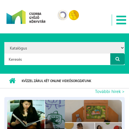
Ugrás a tartalomra
Search
Option:
Keresés űrlap
KVÍZZEL ZÁRUL KÉT ONLINE VIDEÓSOROZATUNK
További hírek >