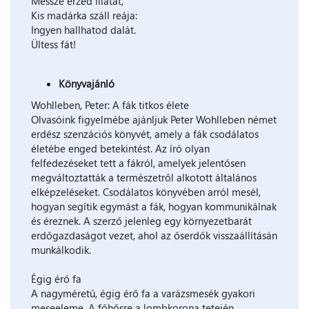
Messze érzed illatát,
Kis madárka száll reája:
Ingyen hallhatod dalát.
Ültess fát!
Könyvajánló
Wohlleben, Peter: A fák titkos élete
Olvasóink figyelmébe ajánljuk Peter Wohlleben német
erdész szenzációs könyvét, amely a fák csodálatos
életébe enged betekintést. Az író olyan
felfedezéseket tett a fákról, amelyek jelentősen
megváltoztatták a természetről alkotott általános
elképzeléseket. Csodálatos könyvében arról mesél,
hogyan segítik egymást a fák, hogyan kommunikálnak
és éreznek. A szerző jelenleg egy környezetbarát
erdőgazdaságot vezet, ahol az őserdők visszaállításán
munkálkodik.
Égig érő fa
A nagyméretű, égig érő fa a varázsmesék gyakori
meseeleme. A főhősre a lombkorona tetején