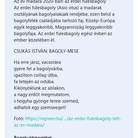
Az év madara 2020-ban: az erdei fülesbagoly
Az erdei fülesbagoly (Asio otus) a madarak
osztályának bagolyalakúak rendjébe, ezen belül a
bagolyfélék családjába tartozó faj. Közép-Európa
egyik leggyakoribb, Magyarország leggyakoribb
bagolyfaja. Az erdei fülesbagoly egész évben az
ember közelében él.
CSUKÁS ISTVÁN: BAGOLY-MESE
Ha erre jársz, vacsorára
gyere fel a bagolyvárba,
igazítson csillag útba,
fa tetején az odúba.
Kikönyöklünk az ablakon,
a nagy erdőt megmutatom,
s hogyha gyönge lenne szemed,
adhatok egy szemüveget!
Fotó:
https://ingreen.hu/…/az-erdei-fulesbagoly-lett-
az-ev-madara/
Bagoly könyvekkel