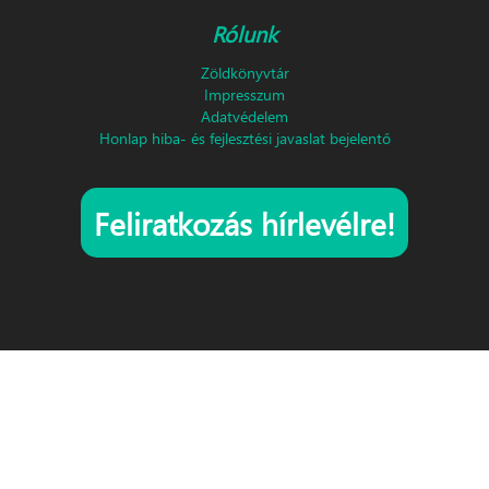
Rólunk
Zöldkönyvtár
Impresszum
Adatvédelem
Honlap hiba- és fejlesztési javaslat bejelentő
Feliratkozás hírlevélre!