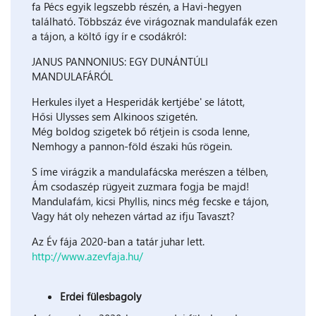
fa Pécs egyik legszebb részén, a Havi-hegyen
található. Többszáz éve virágoznak mandulafák ezen
a tájon, a költő így ír e csodákról:
JANUS PANNONIUS: EGY DUNÁNTÚLI
MANDULAFÁRÓL
Herkules ilyet a Hesperidák kertjébe' se látott,
Hősi Ulysses sem Alkinoos szigetén.
Még boldog szigetek bő rétjein is csoda lenne,
Nemhogy a pannon-föld északi hűs rögein.
S íme virágzik a mandulafácska merészen a télben,
Ám csodaszép rügyeit zuzmara fogja be majd!
Mandulafám, kicsi Phyllis, nincs még fecske e tájon,
Vagy hát oly nehezen vártad az ifju Tavaszt?
Az Év fája 2020-ban a tatár juhar lett.
http://www.azevfaja.hu/
Erdei fülesbagoly