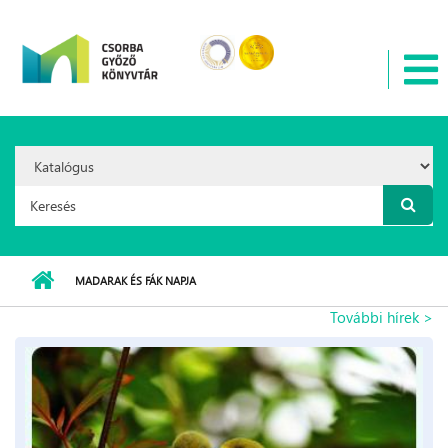
Ugrás a tartalomra
Search
Option:
Keresés űrlap
MADARAK ÉS FÁK NAPJA
További hírek >