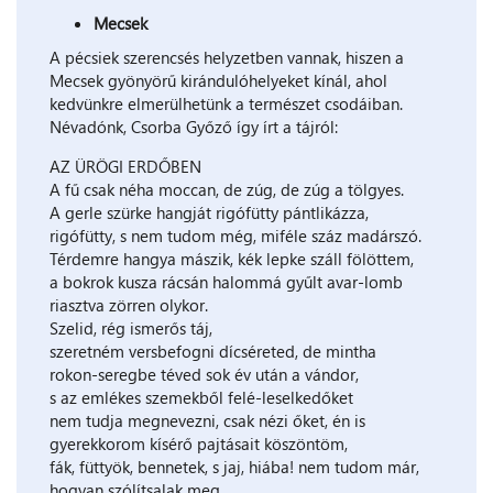
Mecsek
A pécsiek szerencsés helyzetben vannak, hiszen a
Mecsek gyönyörű kirándulóhelyeket kínál, ahol
kedvünkre elmerülhetünk a természet csodáiban.
Névadónk, Csorba Győző így írt a tájról:
AZ ÜRÖGI ERDŐBEN
A fű csak néha moccan, de zúg, de zúg a tölgyes.
A gerle szürke hangját rigófütty pántlikázza,
rigófütty, s nem tudom még, miféle száz madárszó.
Térdemre hangya mászik, kék lepke száll fölöttem,
a bokrok kusza rácsán halommá gyűlt avar-lomb
riasztva zörren olykor.
Szelid, rég ismerős táj,
szeretném versbefogni dícséreted, de mintha
rokon-seregbe téved sok év után a vándor,
s az emlékes szemekből felé-leselkedőket
nem tudja megnevezni, csak nézi őket, én is
gyerekkorom kísérő pajtásait köszöntöm,
fák, füttyök, bennetek, s jaj, hiába! nem tudom már,
hogyan szólítsalak meg.