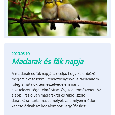
2020.05.10.
Madarak és fák napja
A madarak és fák napjának célja, hogy különböző
megemlékezésekkel, rendezvényekkel a társadalom,
főleg a fiatalok természetvédelem iránti
elkötelezettségét elmélyítse. Óvjuk a természetet! Az
alábbi írás olyan madarakról és fákról szóló
darabkákat tartalmaz, amelyek valamilyen módon
kapcsolódnak az irodalomhoz vagy Pécshez.