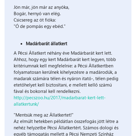
Jön már, jön már az anyóka,
Bogár, hernyó van elég.
Csicsereg az öt fióka:
"Ó de pompás egy ebéd."
Madárbarát állatkert
A Pécsi Állatkert néhány éve Madárbarát kert lett.
Ahhoz, hogy egy kert Madárbarát kert legyen, több
kritériumnak kell megfelelnie: a Pécsi Állatkertben
folyamatosan kerülnek kihelyezésre a madárodúk, a
madarak számára télen és nyáron itató-, télen pedig
etetőhelyet kell biztosítani, e mellett kellő számú
fával és bokorral kell rendelkezni.
http://pecszoo.hu/2017/madarbarat-kert-lett-
allatkertunk/
"Mentsük meg az Állatkertet!"
Az elmúlt hetekben példátlan összefogás jött létre a
nehéz helyzetbe Pécsi Állatkertért. Számos dologi és
egyéb támogatás mellett a Pécsi Nemzeti Színház