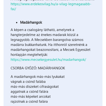
https://www.erdekesvilag.hu/a-vilag-legmagasabb-
fai/
Madárhangok
A képen a csalogány látható, amelynek a
hangterjedelme az énekes madarak közül a
legnagyobb. A Mecsekben barangolva számos
madárra bukkanhatunk. Ha itthonról szeretnénk a
madárhangokat beazonosítani, a Mecsek Egyesület
honlapján megtehetjük:
https://www.mecsekegyesulet.hu/madarhangok/
CSORBA GYŐZŐ: MADÁRHANGOK
A madárhangok más-más lyukakat
vágnak a csönd falába
más-más díszeket cifraságokat
aggatnak a csönd falára
más-más képeket arcokat
rajzolnak a csönd falára