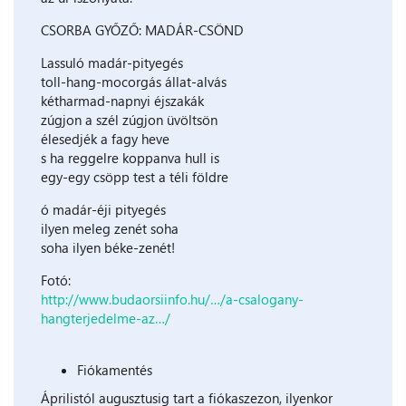
CSORBA GYŐZŐ: MADÁR-CSÖND
Lassuló madár-pityegés
toll-hang-mocorgás állat-alvás
kétharmad-napnyi éjszakák
zúgjon a szél zúgjon üvöltsön
élesedjék a fagy heve
s ha reggelre koppanva hull is
egy-egy csöpp test a téli földre
ó madár-éji pityegés
ilyen meleg zenét soha
soha ilyen béke-zenét!
Fotó:
http://www.budaorsiinfo.hu/…/a-csalogany-
hangterjedelme-az…/
Fiókamentés
Áprilistól augusztusig tart a fiókaszezon, ilyenkor