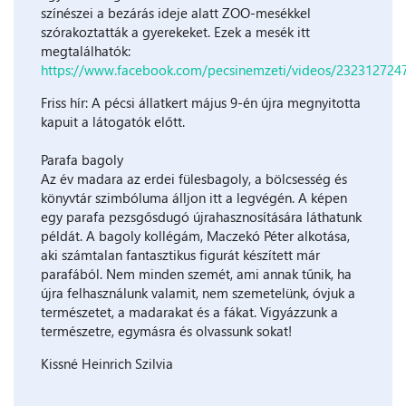
színészei a bezárás ideje alatt ZOO-mesékkel
szórakoztatták a gyerekeket. Ezek a mesék itt
megtalálhatók:
https://www.facebook.com/pecsinemzeti/videos/232312724
Friss hír: A pécsi állatkert május 9-én újra megnyitotta
kapuit a látogatók előtt.
Parafa bagoly
Az év madara az erdei fülesbagoly, a bölcsesség és
könyvtár szimbóluma álljon itt a legvégén. A képen
egy parafa pezsgősdugó újrahasznosítására láthatunk
példát. A bagoly kollégám, Maczekó Péter alkotása,
aki számtalan fantasztikus figurát készített már
parafából. Nem minden szemét, ami annak tűnik, ha
újra felhasználunk valamit, nem szemetelünk, óvjuk a
természetet, a madarakat és a fákat. Vigyázzunk a
természetre, egymásra és olvassunk sokat!
Kissné Heinrich Szilvia