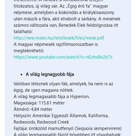
titokzatos, új világ vár. Az „Égig érő fa” magyar
népmese, amelyben a kiskondás a királykisasszony
után mászik a fára, akit elrabolt a sárkány. A mesének
számos változata van, Benedek Elek feldolgozása itt
található:
http://new.mako.hu/letoltesek/files/mese.pdf
A magyar népmesék rajzfilmsorozatban is
megtekinthető:
https://www.youtube.com/watch?v=nEzhxBe2b7s
A világ legnagyobb fája
Valóban léteznek olyan fák, amelyek, ha nem is az
égig, de igen magasra nőttek.
A világ legmagasabb fája a Hyperion.
Magassága: 115,61 méter
Átmérő: 4,84 méter
Helyszín: Amerikai Egyesült Államok, Kalifornia,
Redwoods, Redwood Creek
Fajtája: örökzöld mamutfenyő (Sequoia sempervirens)
A világ legmagasabb fáiról bővebben itt olvashatunk: