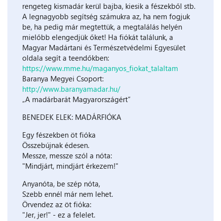
rengeteg kismadár kerül bajba, kiesik a fészekből stb.
A legnagyobb segítség számukra az, ha nem fogjuk
be, ha pedig már megtettük, a megtalálás helyén
mielőbb elengedjük őket! Ha fiókát találunk, a
Magyar Madártani és Természetvédelmi Egyesület
oldala segít a teendőkben:
https://www.mme.hu/maganyos_fiokat_talaltam
Baranya Megyei Csoport:
http://www.baranyamadar.hu/
„A madárbarát Magyarországért”
BENEDEK ELEK: MADÁRFIÓKA
Egy fészekben öt fióka
Összebújnak édesen.
Messze, messze szól a nóta:
"Mindjárt, mindjárt érkezem!"
Anyanóta, be szép nóta,
Szebb ennél már nem lehet.
Örvendez az öt fióka:
"Jer, jer!" - ez a felelet.