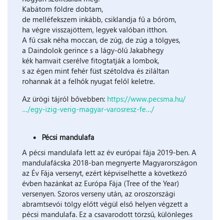
Kabátom földre dobtam,
de melléfekszem inkább, csiklandja fű a bőröm,
ha végre visszajöttem, legyek valóban itthon.
A fű csak néha moccan, de zúg, de zúg a tölgyes,
a Daindolok gerince s a lágy-ölű Jakabhegy
kék hamvait cserélve fitogtatják a lombok,
s az égen mint fehér füst szétoldva és ziláltan
rohannak át a felhők nyugat felől keletre.
Az ürögi tájról bővebben:
https://www.pecsma.hu/
…/egy-izig-verig-magyar-varosresz-fe…/
Pécsi mandulafa
A pécsi mandulafa lett az év európai fája 2019-ben. A
mandulafácska 2018-ban megnyerte Magyarországon
az Év Fája versenyt, ezért képviselhette a következő
évben hazánkat az Európa Fája (Tree of the Year)
versenyen. Szoros verseny után, az oroszországi
abramtsevói tölgy előtt végül első helyen végzett a
pécsi mandulafa. Ez a csavarodott törzsű, különleges