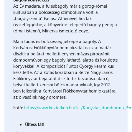
Az Év madara, a fülesbagoly már a görög-római
kultúrában a bölcsesség szimbóluma volt: a
„bagolyszemű” Pallasz Athénével hozták
összefüggésbe, a könyvekre telepedő bagoly pedig a
római istennő, Minerva ismertetőjegye.
Ma a tudás és bölcsesség jelképe a bagoly. A
Kertvárosi Fiókkönyvtár homlokzatát is ez a madár
díszíti: a bejárat melletti enyhén mázas pirogránit
domborművön egy bagoly látható, alatta és körülötte
könyvekkel. A kompozíciót Fürtös György keramikus
készítette. Az alkotás korábban a Berze Nagy János
Fiókkönyvtár bejáratát díszítette, bezárása után új
helyet kellett keresni bölcs madarunknak, így 2012-
ben felkerült a Kertvárosi Fiókkönyvtár homlokzatára,
az olvasóink nagy örömére.
Fotó:
https://www.kozterkep.hu/3…/Konyvtar_dombormu_Pec
Ültess fát!