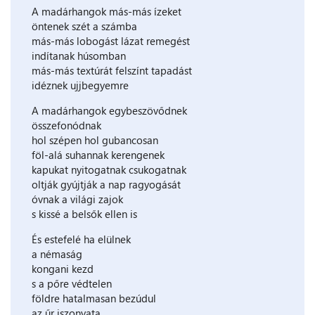
A madárhangok más-más ízeket
öntenek szét a számba
más-más lobogást lázat remegést
indítanak húsomban
más-más textúrát felszínt tapadást
idéznek ujjbegyemre
A madárhangok egybeszövődnek
összefonódnak
hol szépen hol gubancosan
föl-alá suhannak kerengenek
kapukat nyitogatnak csukogatnak
oltják gyújtják a nap ragyogását
óvnak a világi zajok
s kissé a belsők ellen is
És estefelé ha elülnek
a némaság
kongani kezd
s a pőre védtelen
földre hatalmasan bezúdul
az űr iszonyata.