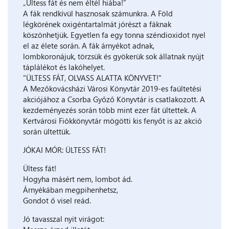
„Ültess fát és nem éltél hiába!”
A fák rendkívül hasznosak számunkra. A Föld
légkörének oxigéntartalmát jórészt a fáknak
köszönhetjük. Egyetlen fa egy tonna széndioxidot nyel
el az élete során. A fák árnyékot adnak,
lombkoronájuk, törzsük és gyökerük sok állatnak nyújt
táplálékot és lakóhelyet.
"ÜLTESS FÁT, OLVASS ALATTA KÖNYVET!"
A Mezőkovácsházi Városi Könyvtár 2019-es faültetési
akciójához a Csorba Győző Könyvtár is csatlakozott. A
kezdeményezés során több mint ezer fát ültettek. A
Kertvárosi Fiókkönyvtár mögötti kis fenyőt is az akció
során ültettük.
JÓKAI MÓR: ÜLTESS FÁT!
Ültess fát!
Hogyha másért nem, lombot ád.
Árnyékában megpihenhetsz,
Gondot ő visel reád.
Jó tavasszal nyit virágot: