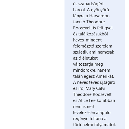
és szabadságért
harcol. A gyönyörű
lányra a Harvardon
tanuló Theodore
Roosevelt is felfigyel,
és találkozásukból
heves, mindent
felemésztő szerelem
születik, ami nemcsak
az ő életüket
változtatja meg
mindörökre, hanem
talán egész Amerikát.
A neves tévés újságíró
és író, Mary Calvi
Theodore Roosevelt
és Alice Lee korábban
nem ismert
levelezésén alapuló
regénye feltárja a
történelmi folyamatok