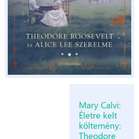
Mary Calvi:
Életre kelt
költemény:
Theodore