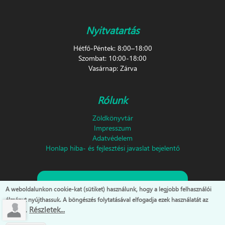
Nyitvatartás
Hétfő-Péntek: 8:00–18:00
Szombat: 10:00-18:00
Vasárnap: Zárva
Rólunk
Zöldkönyvtár
Impresszum
Adatvédelem
Honlap hiba- és fejlesztési javaslat bejelentő
Feliratkozás hírlevélre!
A weboldalunkon cookie-kat (sütiket) használunk, hogy a legjobb felhasználói
élményt nyújthassuk. A böngészés folytatásával elfogadja ezek használatát az
Részletek...
oldalon.