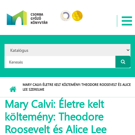
Ugrás a tartalomra
Search
Option:
Keresés űrlap
MARY CALVI: ÉLETRE KELT KÖLTEMÉNY: THEODORE ROOSEVELT ÉS ALICE
LEE SZERELME
Mary Calvi: Életre kelt
költemény: Theodore
Roosevelt és Alice Lee