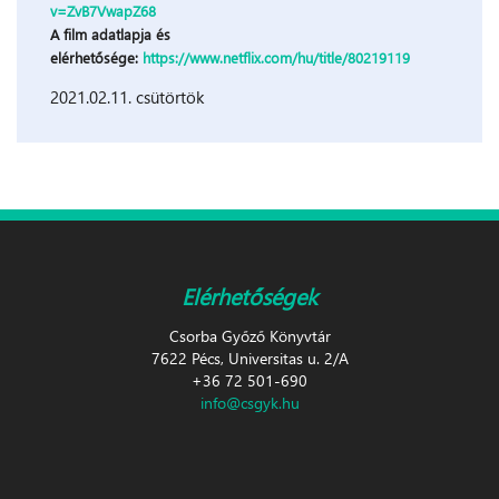
v=ZvB7VwapZ68
A film adatlapja és
elérhetősége:
https://www.netflix.com/hu/title/80219119
2021.02.11. csütörtök
Elérhetőségek
Csorba Győző Könyvtár
7622 Pécs, Universitas u. 2/A
+36 72 501-690
info@csgyk.hu