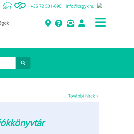
+36 72 501-690
info@csgyk.hu
ségek
További hírek >
iókkönyvtár