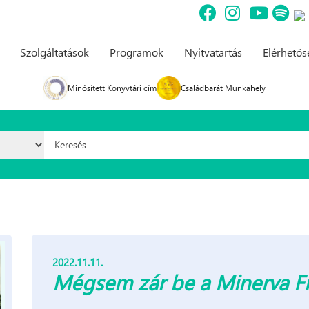
Szolgáltatások
Programok
Nyitvatartás
Elérhető
Minősített Könyvtári cím
Családbarát Munkahely
Keresés űrlap
2022.11.11.
Mégsem zár be a Minerva F