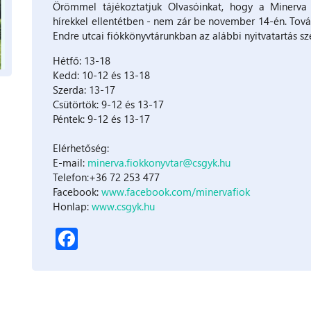
Örömmel tájékoztatjuk Olvasóinkat, hogy a Minerva 
hírekkel ellentétben - nem zár be november 14-én. Továb
Endre utcai fiókkönyvtárunkban az alábbi nyitvatartás sze
Hétfő: 13-18
Kedd: 10-12 és 13-18
Szerda: 13-17
Csütörtök: 9-12 és 13-17
Péntek: 9-12 és 13-17
Elérhetőség:
E-mail:
minerva.fiokkonyvtar@csgyk.hu
Telefon:+36 72 253 477
Facebook:
www.facebook.com/minervafiok
Honlap:
www.csgyk.hu
Facebook