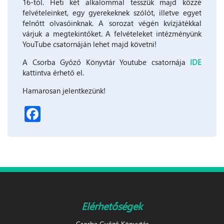
16-tól. Heti két alkalommal tesszük majd közzé
felvételeinket, egy gyerekeknek szólót, illetve egyet
felnőtt olvasóinknak. A sorozat végén kvízjátékkal
várjuk a megtekintőket. A felvételeket intézményünk
YouTube csatornáján lehet majd követni!
A Csorba Győző Könyvtár Youtube csatornája
IDE
kattintva érhető el.
Hamarosan jelentkezünk!
Facebook
Elérhetőségek
Csorba Győző Könyvtár