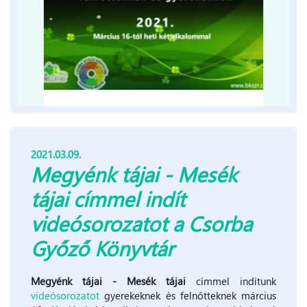
2021.03.09.
Megyénk tájai - Mesék
tájai címmel indít
videósorozatot a Csorba
Győző Könyvtár
Megyénk tájai - Mesék tájai
címmel indítunk
videósorozatot
gyerekeknek és felnőtteknek március