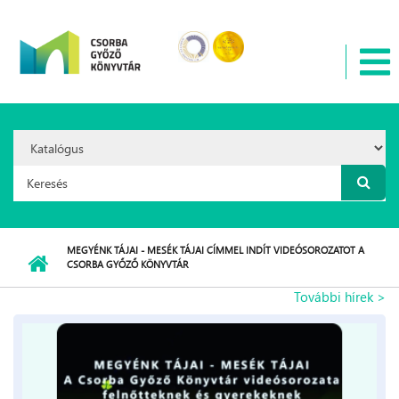
Ugrás a tartalomra
Search
Option:
Keresés űrlap
MEGYÉNK TÁJAI - MESÉK TÁJAI CÍMMEL INDÍT VIDEÓSOROZATOT A
CSORBA GYŐZŐ KÖNYVTÁR
További hírek >