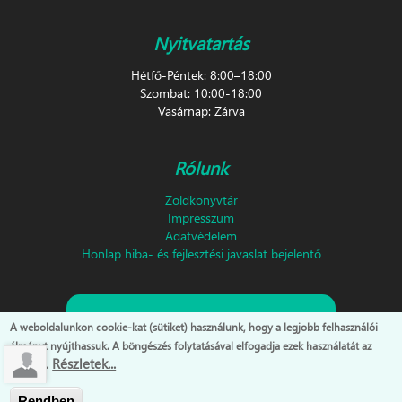
Nyitvatartás
Hétfő-Péntek: 8:00–18:00
Szombat: 10:00-18:00
Vasárnap: Zárva
Rólunk
Zöldkönyvtár
Impresszum
Adatvédelem
Honlap hiba- és fejlesztési javaslat bejelentő
Feliratkozás hírlevélre!
A weboldalunkon cookie-kat (sütiket) használunk, hogy a legjobb felhasználói
élményt nyújthassuk. A böngészés folytatásával elfogadja ezek használatát az
Részletek...
oldalon.
Rendben