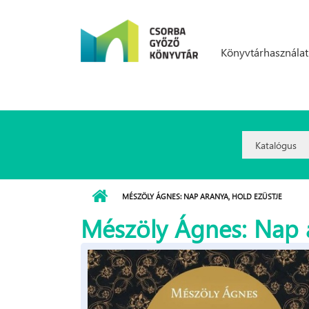
Ugrás a tartalomra
Könyvtárhasználat
Search
Option:
MÉSZÖLY ÁGNES: NAP ARANYA, HOLD EZÜSTJE
Mészöly Ágnes: Nap a