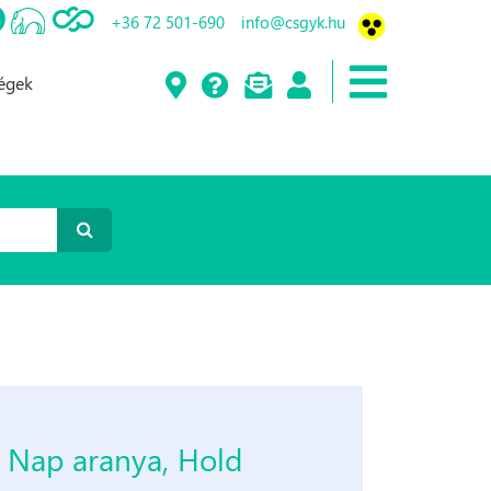
+36 72 501-690
info@csgyk.hu
ségek
 Nap aranya, Hold