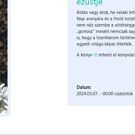
ezüstje
Áldás vagy átok, ha valaki ért
Nap aranyára és a Hold ezüstj
nem néz szembe a sötétségge
„gonosz” meséit nemcsak sajá
is, hogy a tizenhárom történe
egyedi világú képei ihlették.
A könyv
itt
érhető el könyvtá
Datum:
2024.03.07. - 00:00 csütörtök