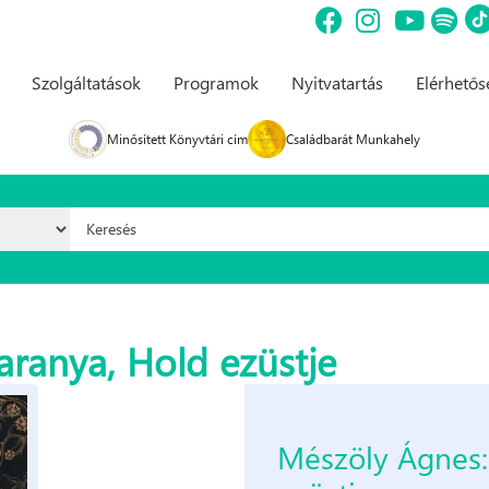
Szolgáltatások
Programok
Nyitvatartás
Elérhető
Minősített Könyvtári cím
Családbarát Munkahely
Keresés űrlap
ranya, Hold ezüstje
Mészöly Ágnes: