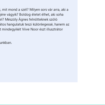
i, mit mond a szél? Milyen sors vár arra, aki a
ére vágyik? Boldog életet élhet, aki soha
l? Mészöly Ágnes felnőtteknek szóló
tos hangulatuk teszi különlegessé, hanem az
t mindegyikét Viive Noor észt illusztrátor
runkban.