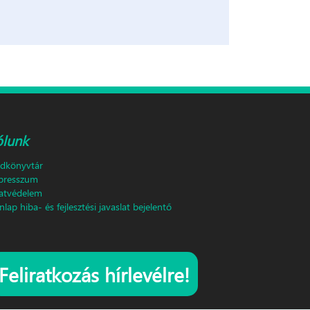
ólunk
ldkönyvtár
presszum
atvédelem
lap hiba- és fejlesztési javaslat bejelentő
Feliratkozás hírlevélre!