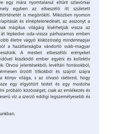
ye egy mára nyomtalanul eltűnt szlavóniai
amely egyben az elbeszélő itt született
ttörténetét is megörökíti. Miközben nyomon
alapítását és elnéptelenedését, az asszonyt a
nak mágikus világáig kísérhetjük vissza az
 át lépkedve oda-vissza párhuzamos emberi
a jobb életre vágyó kisközösség mindennapjai
gból a hazátlanságba vándorló sváb-magyar
besülünk. A mesteri elbeszélői erényeket
 idővel küszködő ember egyéni és kollektív
k. Orvosi jelentésekből, levéltári forrásokból,
érmesen őrzött titkokból és szájról szájra
a könyv világa, s az olvasó ráébred, hogy
ze egy elgyötört testet és egy mostoha
ni próbáló közösséget, csak az emlékezés és
eserű víz a szerző eddigi legszemélyesebb és
runkban.