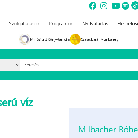
Szolgáltatások
Programok
Nyitvatartás
Elérhető
Minősített Könyvtári cím
Családbarát Munkahely
Keresés űrlap
erű víz
Milbacher Róber