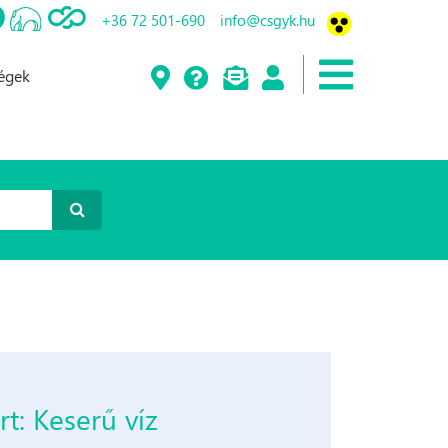
+36 72 501-690
info@csgyk.hu
ségek
t: Keserű víz