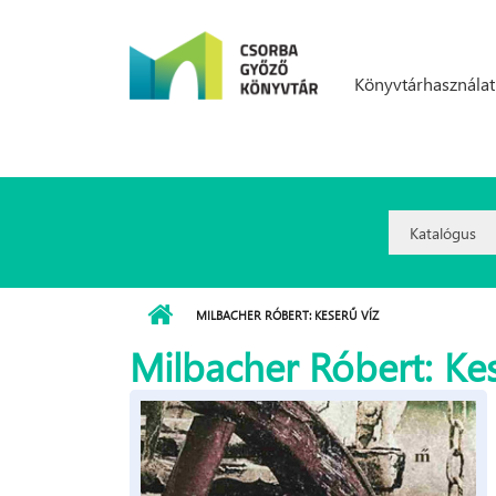
Ugrás a tartalomra
Könyvtárhasználat
Search
Option:
MILBACHER RÓBERT: KESERŰ VÍZ
Milbacher Róbert: Kes