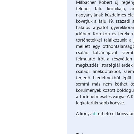
Milbacher ​Róbert új regén
telepes falu krónikája, 
nagyanyjának küzdelmes éle
követjük a falu 19. századi 
halálos ágyától gyerekkorá
időben. Korokon és tereken
történetekkel találkozunk: 
mellett egy otthontalansá
család kálváriájával szem
felmutató írót a részvétlen
megküzdési stratégiái érdekli
családi anekdotákból, szem
terjedő hiedelmekből épül 
semmi más nem köthet öss
körülmények között boldogul
a történetmesélés vágya. A K
legkatartikusabb könyve.
A könyv
itt
érhető el könyvtá