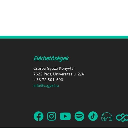
Elérhetőségek
Csorba Győző Könyvtár
7622 Pécs, Universitas u. 2/A
+36 72 501-690
info@csgyk.hu