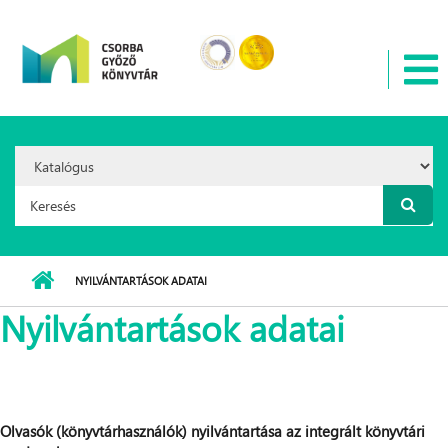
Ugrás a tartalomra
Search
Option:
Keresés űrlap
NYILVÁNTARTÁSOK ADATAI
Nyilvántartások adatai
Olvasók (könyvtárhasználók) nyilvántartása az integrált könyvtári