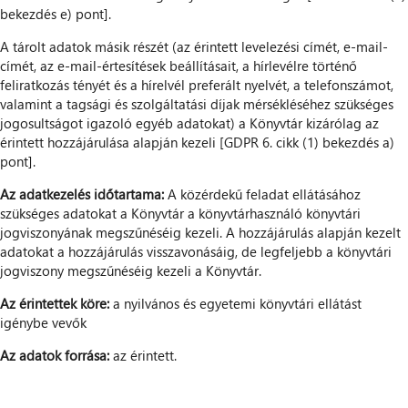
bekezdés e) pont].
A tárolt adatok másik részét (az érintett levelezési címét, e-mail-
címét, az e-mail-értesítések beállításait, a hírlevélre történő
feliratkozás tényét és a hírelvél preferált nyelvét, a telefonszámot,
valamint a tagsági és szolgáltatási díjak mérsékléséhez szükséges
jogosultságot igazoló egyéb adatokat) a Könyvtár kizárólag az
érintett hozzájárulása alapján kezeli [GDPR 6. cikk (1) bekezdés a)
pont].
Az adatkezelés időtartama:
A közérdekű feladat ellátásához
szükséges adatokat a Könyvtár a könyvtárhasználó könyvtári
jogviszonyának megszűnéséig kezeli. A hozzájárulás alapján kezelt
adatokat a hozzájárulás visszavonásáig, de legfeljebb a könyvtári
jogviszony megszűnéséig kezeli a Könyvtár.
Az érintettek köre:
a nyilvános és egyetemi könyvtári ellátást
igénybe vevők
Az adatok forrása:
az érintett.