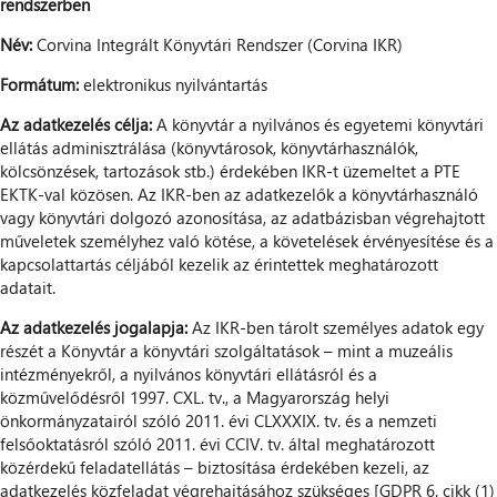
rendszerben
Név:
Corvina Integrált Könyvtári Rendszer (Corvina IKR)
Formátum:
elektronikus nyilvántartás
Az adatkezelés célja:
A könyvtár a nyilvános és egyetemi könyvtári
ellátás adminisztrálása (könyvtárosok, könyvtárhasználók,
kölcsönzések, tartozások stb.) érdekében IKR-t üzemeltet a PTE
EKTK-val közösen. Az IKR-ben az adatkezelők a könyvtárhasználó
vagy könyvtári dolgozó azonosítása, az adatbázisban végrehajtott
műveletek személyhez való kötése, a követelések érvényesítése és a
kapcsolattartás céljából kezelik az érintettek meghatározott
adatait.
Az adatkezelés jogalapja:
Az IKR-ben tárolt személyes adatok egy
részét a Könyvtár a könyvtári szolgáltatások – mint a muzeális
intézményekről, a nyilvános könyvtári ellátásról és a
közművelődésről 1997. CXL. tv., a Magyarország helyi
önkormányzatairól szóló 2011. évi CLXXXIX. tv. és a nemzeti
felsőoktatásról szóló 2011. évi CCIV. tv. által meghatározott
közérdekű feladatellátás – biztosítása érdekében kezeli, az
adatkezelés közfeladat végrehajtásához szükséges [GDPR 6. cikk (1)