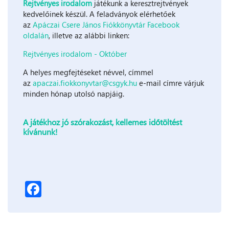
Rejtvényes irodalom
játékunk a keresztrejtvények
kedvelőinek készül. A feladványok elérhetőek
az
Apáczai Csere János Fiókkönyvtár Facebook
oldalán
, illetve az alábbi linken:
Rejtvényes irodalom - Október
A helyes megfejtéseket névvel, címmel
az
apaczai.fiokkonyvtar@csgyk.hu
e-mail címre várjuk
minden hónap utolsó napjáig.
A játékhoz jó szórakozást, kellemes időtöltést
kívánunk!
Facebook