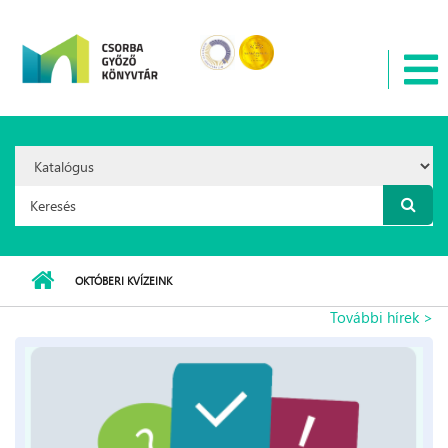
Ugrás a tartalomra
Search
Option:
Keresés űrlap
OKTÓBERI KVÍZEINK
További hírek >