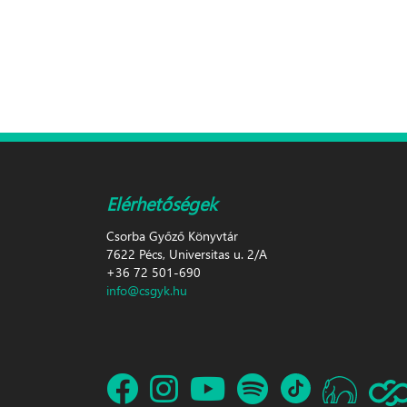
Elérhetőségek
Csorba Győző Könyvtár
7622 Pécs, Universitas u. 2/A
+36 72 501-690
info@csgyk.hu