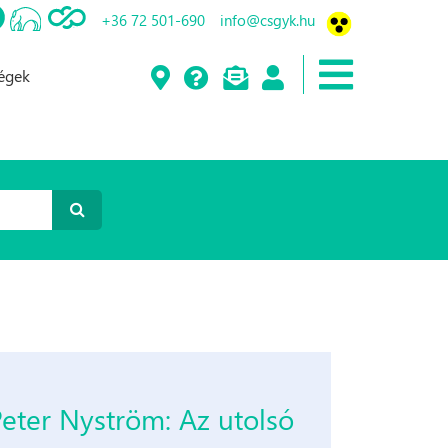
+36 72 501-690
info@csgyk.hu
ségek
Peter Nyström: Az ​utolsó