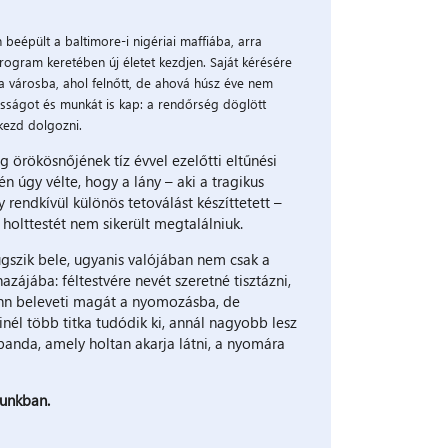
 beépült a baltimore-i nigériai maffiába, arra
rogram keretében új életet kezdjen. Saját kérésére
 a városba, ahol felnőtt, de ahová húsz éve nem
osságot és munkát is kap: a rendőrség döglött
kezd dolgozni.
g örökösnőjének tíz évvel ezelőtti eltűnési
n úgy vélte, hogy a lány – aki a tragikus
rendkívül különös tetoválást készíttetett –
 holttestét nem sikerült megtalálniuk.
szik bele, ugyanis valójában nem csak a
azájába: féltestvére nevét szeretné tisztázni,
ohn beleveti magát a nyomozásba, de
inél több titka tudódik ki, annál nagyobb lesz
anda, amely holtan akarja látni, a nyomára
runkban.