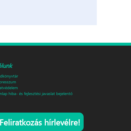
ólunk
ldkönyvtár
presszum
atvédelem
lap hiba- és fejlesztési javaslat bejelentő
Feliratkozás hírlevélre!