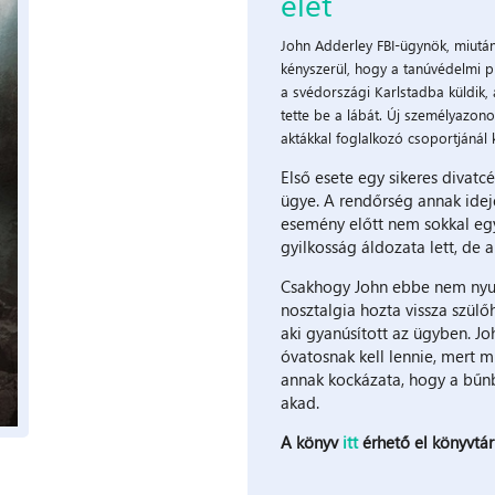
élet
John ​Adderley FBI-ügynök, miután
kényszerül, hogy a tanúvédelmi p
a svédországi Karlstadba küldik,
tette be a lábát. Új személyazon
aktákkal foglalkozó csoportjánál 
Első esete egy sikeres divatcé
ügye. A rendőrség annak idejé
esemény előtt nem sokkal egy 
gyilkosság áldozata lett, de a
Csakhogy John ebbe nem nyug
nosztalgia hozta vissza szülőh
aki gyanúsított az ügyben. J
óvatosnak kell lennie, mert m
annak kockázata, hogy a bűnb
akad.
A könyv
itt
érhető el könyvtá