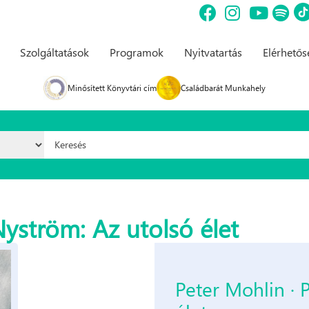
Szolgáltatások
Programok
Nyitvatartás
Elérhető
Minősített Könyvtári cím
Családbarát Munkahely
Keresés űrlap
yström: Az ​utolsó élet
Peter Mohlin · 