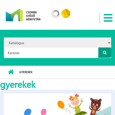
Ugrás a tartalomra
Search
Option:
Keresés űrlap
GYEREKEK
gyerekek