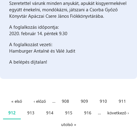
Szeretettel várunk minden anyukát, apukát kisgyermekével
együtt énekelni, mondókázni, játszani a Csorba Győző
Könyvtár Apáczai Csere János Fiókkönyvtárába.
A foglalkozás időpontja:
2020. február 14. péntek 9.30
A foglalkozást vezeti:
Hamburger Antalné és Válé Judit
A belépés díjtalan!
« első
‹ előző
…
908
909
910
911
Oldalak
912
913
914
915
916
…
következő ›
utolsó »