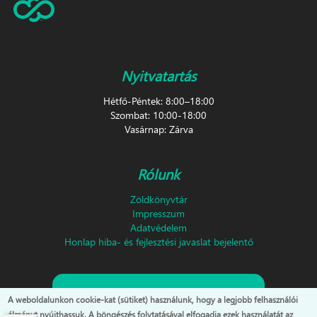
Nyitvatartás
Hétfő-Péntek: 8:00–18:00
Szombat: 10:00-18:00
Vasárnap: Zárva
Rólunk
Zöldkönyvtár
Impresszum
Adatvédelem
Honlap hiba- és fejlesztési javaslat bejelentő
Feliratkozás hírlevélre!
A weboldalunkon cookie-kat (sütiket) használunk, hogy a legjobb felhasználói
élményt nyújthassuk. A böngészés folytatásával elfogadja ezek használatát az