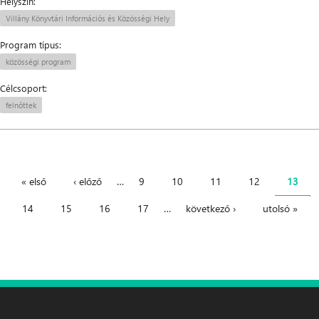
Helyszín:
Villány Könyvtári Információs és Közösségi Hely
Program típus:
közösségi program
Célcsoport:
felnőttek
« első
‹ előző
…
9
10
11
12
13
Oldalak
14
15
16
17
…
következő ›
utolsó »