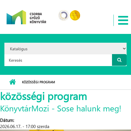
Ugrás a tartalomra
Search
Option:
Keresés űrlap
KÖZÖSSÉGI PROGRAM
közösségi program
KönyvtárMozi - Sose halunk meg!
Dátum:
2026.06.17. - 17:00 szerda