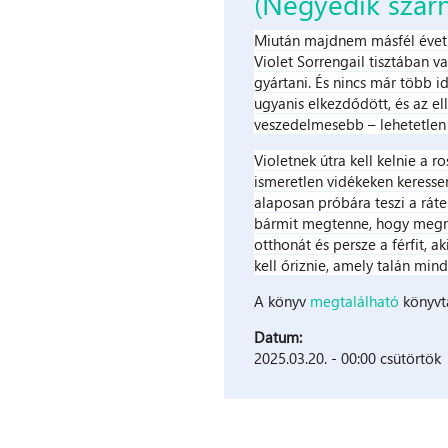
(Negyedik szárn
Miután majdnem másfél évet tö
Violet Sorrengail tisztában v
gyártani. És nincs már több 
ugyanis elkezdődött, és az ell
veszedelmesebb – lehetetlen
Violetnek útra kell kelnie a 
ismeretlen vidékeken keresse
alaposan próbára teszi a ráte
bármit megtenne, hogy megmen
otthonát és persze a férfit, ak
kell őriznie, amely talán mind
A könyv
megtalálható
könyvt
Datum:
2025.03.20. - 00:00 csütörtök