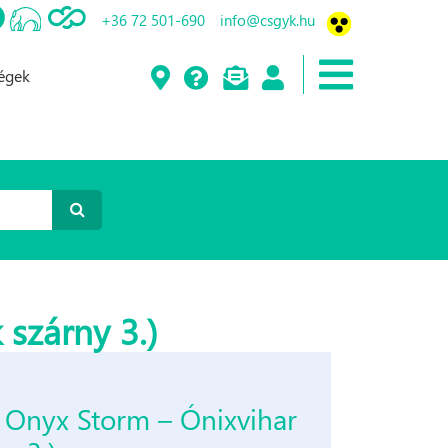
+36 72 501-690
info@csgyk.hu
ségek
 szárny 3.)
 Onyx ​Storm – Ónixvihar