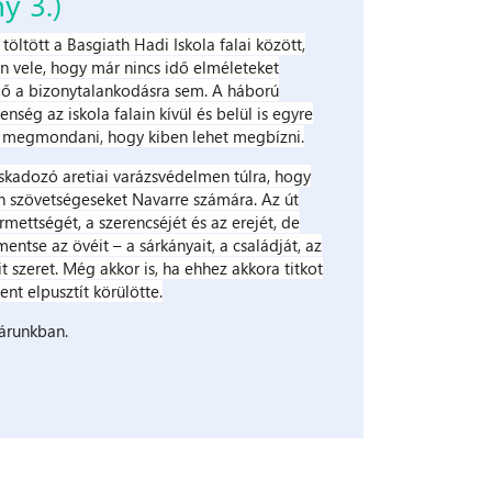
y 3.)
ltött a Basgiath Hadi Iskola falai között,
an vele, hogy már nincs idő elméleteket
idő a bizonytalankodásra sem. A háború
enség az iskola falain kívül és belül is egyre
 megmondani, hogy kiben lehet megbízni.
roskadozó aretiai varázsvédelmen túlra, hogy
n szövetségeseket Navarre számára. Az út
rmettségét, a szerencséjét és az erejét, de
tse az övéit – a sárkányait, a családját, az
it szeret. Még akkor is, ha ehhez akkora titkot
ent elpusztít körülötte.
árunkban.