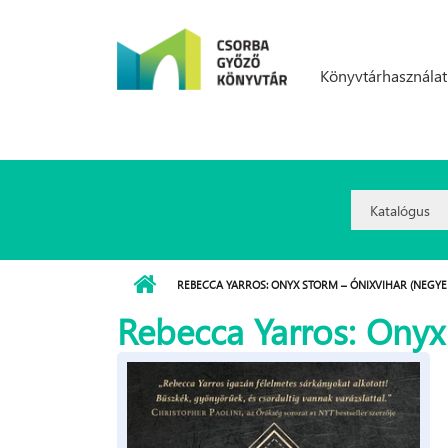
Ugrás a tartalomra
Könyvtárhasználat
Search
Option:
REBECCA YARROS: ONYX ​STORM – ÓNIXVIHAR (NEGYED
Rebecca Yarros: Onyx 