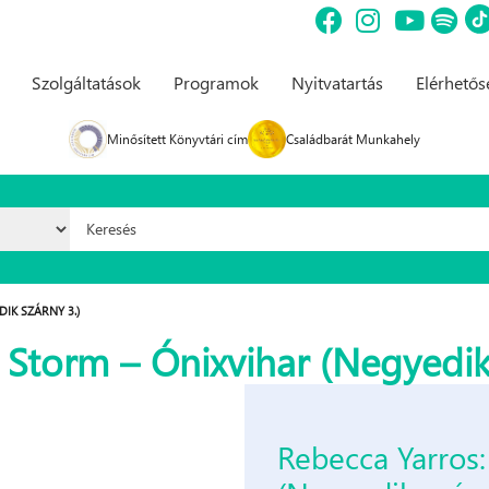
Szolgáltatások
Programok
Nyitvatartás
Elérhető
Minősített Könyvtári cím
Családbarát Munkahely
Keresés űrlap
IK SZÁRNY 3.)
​Storm – Ónixvihar (Negyedik
Rebecca Yarros: