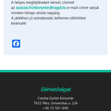
A helyes megfejtéseket névvel, címmel
az
apaczai.fiokkonyvtar@csgyk.hu
e-mail címre várjuk
minden hónap utolsó napjáig.
A játékhoz jó szórakozást, kellemes időtöltést
kívánunk!
Facebook
Elérhetőségek
Csorba Győző Könyvtár
7622 Pécs, Universitas u. 2/A
+36 72 501-690