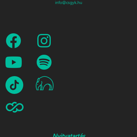
info@csgyk.hu
Nyitvatartás