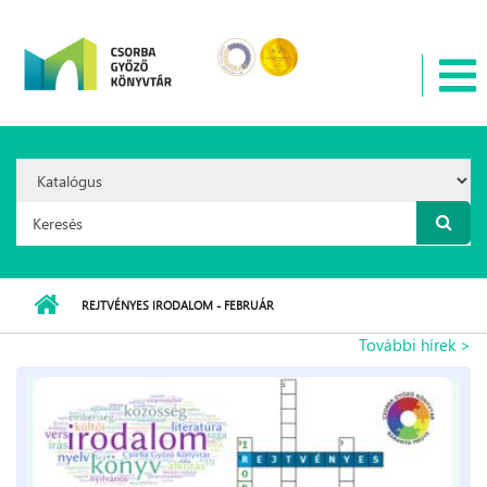
Ugrás a tartalomra
Search
Option:
Keresés űrlap
REJTVÉNYES IRODALOM - FEBRUÁR
További hírek >