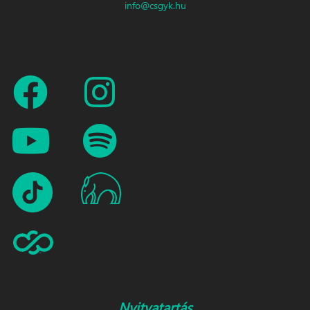
info@csgyk.hu
Nyitvatartás