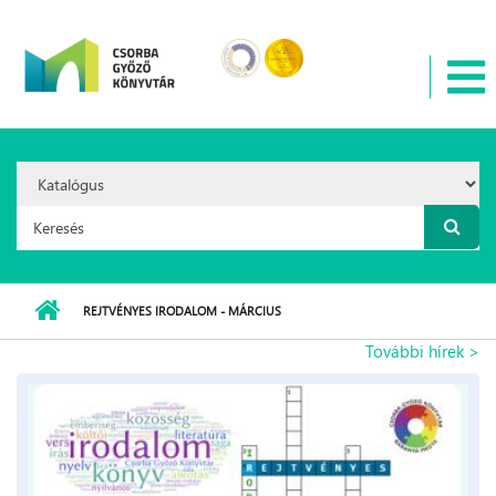
Ugrás a tartalomra
Search
Option:
Keresés űrlap
REJTVÉNYES IRODALOM - MÁRCIUS
További hírek >