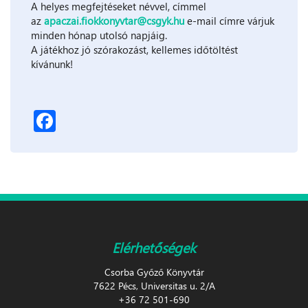
A helyes megfejtéseket névvel, címmel
az
apaczai.fiokkonyvtar@csgyk.hu
e-mail címre várjuk
minden hónap utolsó napjáig.
A játékhoz jó szórakozást, kellemes időtöltést
kívánunk!
Facebook
Elérhetőségek
Csorba Győző Könyvtár
7622 Pécs, Universitas u. 2/A
+36 72 501-690