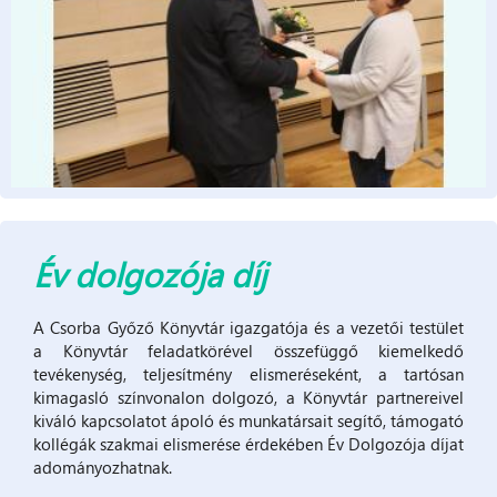
Év dolgozója díj
A Csorba Győző Könyvtár igazgatója és a vezetői testület
a Könyvtár feladatkörével összefüggő kiemelkedő
tevékenység, teljesítmény elismeréseként, a tartósan
kimagasló színvonalon dolgozó, a Könyvtár partnereivel
kiváló kapcsolatot ápoló és munkatársait segítő, támogató
kollégák szakmai elismerése érdekében Év Dolgozója díjat
adományozhatnak.