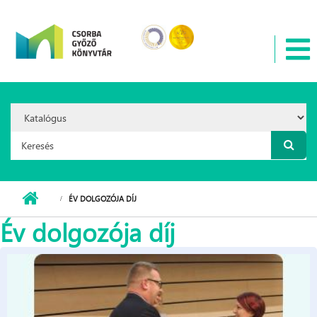
Ugrás a tartalomra
Search
Option:
Keresés űrlap
ÉV DOLGOZÓJA DÍJ
Év dolgozója díj