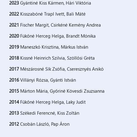
2023
Gyántiné Kiss Kármen, Hári Viktória
2022
Kisszabóné Trapl Ivett, Bali Máté
2021
Fischer Margit, Csirkéné Kemény Andrea
2020
Fükőné Herceg Helga, Brandt Mónika
2019
Maneszkó Krisztina, Márkus István
2018
Kissné Heinrich Szilvia, Szöllősi Gréta
2017
Mészárosné Sík Zsófia, Cseresznyés Anikó
2016
Villányi Rózsa, Gyánti István
2015
Márton Mária, Győriné Kövesdi Zsuzsanna
2014
Fűkőné Herceg Helga, Laky Judit
2013
Székedi Ferencné, Kiss Zoltán
2012
Csobán László, Pap Áron