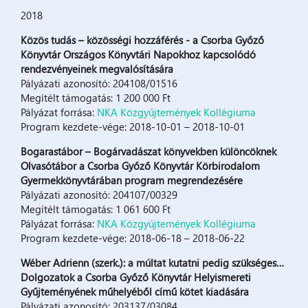
2018
Közös tudás – közösségi hozzáférés - a Csorba Győző
Könyvtár Országos Könyvtári Napokhoz kapcsolódó
rendezvényeinek megvalósítására
Pályázati azonosító: 204108/01516
Megítélt támogatás: 1 200 000 Ft
Pályázat forrása:
NKA Közgyűjtemények Kollégiuma
Program kezdete-vége: 2018-10-01 – 2018-10-01
Bogarastábor – Bogárvadászat könyvekben különcöknek
Olvasótábor a Csorba Győző Könyvtár Körbirodalom
Gyermekkönyvtárában program megrendezésére
Pályázati azonosító: 204107/00329
Megítélt támogatás: 1 061 600 Ft
Pályázat forrása:
NKA Közgyűjtemények Kollégiuma
Program kezdete-vége: 2018-06-18 – 2018-06-22
Wéber Adrienn (szerk.): a múltat kutatni pedig szükséges…
Dolgozatok a Csorba Győző Könyvtár Helyismereti
Gyűjteményének műhelyéből című kötet kiadására
Pályázati azonosító: 203137/03084