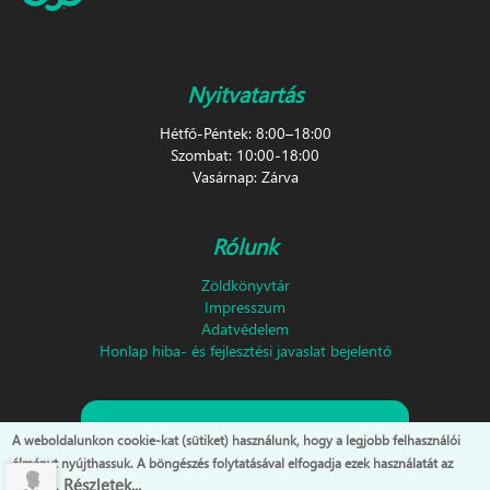
Nyitvatartás
Hétfő-Péntek: 8:00–18:00
Szombat: 10:00-18:00
Vasárnap: Zárva
Rólunk
Zöldkönyvtár
Impresszum
Adatvédelem
Honlap hiba- és fejlesztési javaslat bejelentő
Feliratkozás hírlevélre!
A weboldalunkon cookie-kat (sütiket) használunk, hogy a legjobb felhasználói
élményt nyújthassuk. A böngészés folytatásával elfogadja ezek használatát az
Részletek...
oldalon.