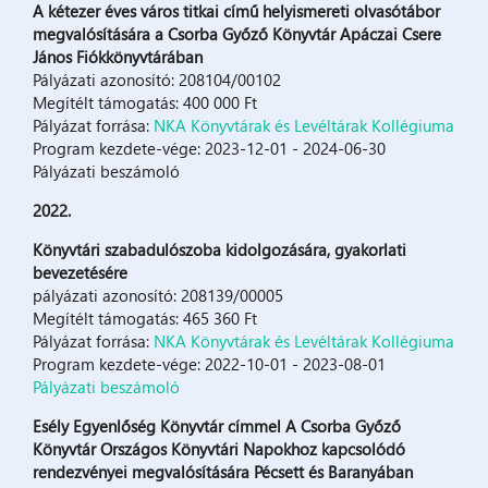
A kétezer éves város titkai című helyismereti olvasótábor
megvalósítására a Csorba Győző Könyvtár Apáczai Csere
János Fiókkönyvtárában
Pályázati azonosító: 208104/00102
Megítélt támogatás: 400 000 Ft
Pályázat forrása:
NKA Könyvtárak és Levéltárak Kollégiuma
Program kezdete-vége: 2023-12-01 - 2024-06-30
Pályázati beszámoló
2022.
Könyvtári szabadulószoba kidolgozására, gyakorlati
bevezetésére
pályázati azonosító: 208139/00005
Megítélt támogatás: 465 360 Ft
Pályázat forrása:
NKA Könyvtárak és Levéltárak Kollégiuma
Program kezdete-vége: 2022-10-01 - 2023-08-01
Pályázati beszámoló
Esély Egyenlőség Könyvtár címmel A Csorba Győző
Könyvtár Országos Könyvtári Napokhoz kapcsolódó
rendezvényei megvalósítására Pécsett és Baranyában