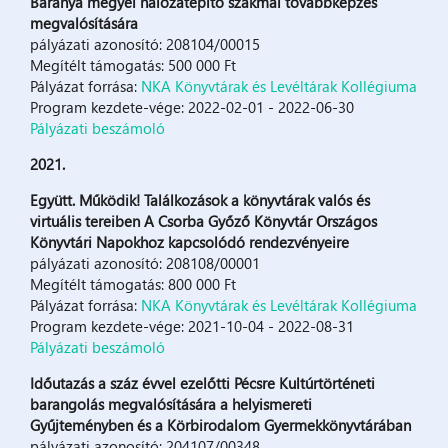
Baranya megyei hálózatépítő szakmai továbbképzés
megvalósítására
pályázati azonosító: 208104/00015
Megítélt támogatás: 500 000 Ft
Pályázat forrása:
NKA Könyvtárak és Levéltárak Kollégiuma
Program kezdete-vége: 2022-02-01 - 2022-06-30
Pályázati beszámoló
2021.
Együtt. Működik! Találkozások a könyvtárak valós és
virtuális tereiben A Csorba Győző Könyvtár Országos
Könyvtári Napokhoz kapcsolódó rendezvényeire
pályázati azonosító: 208108/00001
Megítélt támogatás: 800 000 Ft
Pályázat forrása:
NKA Könyvtárak és Levéltárak Kollégiuma
Program kezdete-vége: 2021-10-04 - 2022-08-31
Pályázati beszámoló
Időutazás a száz évvel ezelőtti Pécsre Kultúrtörténeti
barangolás megvalósítására a helyismereti
Gyűjteményben és a Körbirodalom Gyermekkönyvtárában
pályázati azonosító: 204107/00348