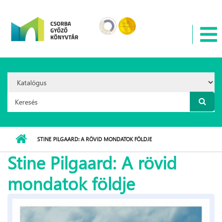
Ugrás a tartalomra
Search
Option:
Keresés űrlap
STINE PILGAARD: A RÖVID MONDATOK FÖLDJE
Stine Pilgaard: A rövid
mondatok földje