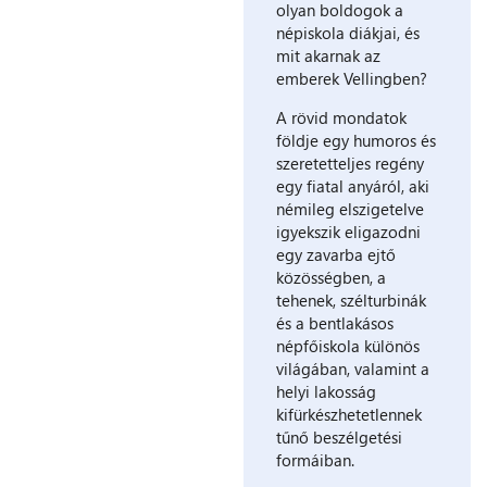
olyan boldogok a
népiskola diákjai, és
mit akarnak az
emberek Vellingben?
A rövid mondatok
földje egy humoros és
szeretetteljes regény
egy fiatal anyáról, aki
némileg elszigetelve
igyekszik eligazodni
egy zavarba ejtő
közösségben, a
tehenek, szélturbinák
és a bentlakásos
népfőiskola különös
világában, valamint a
helyi lakosság
kifürkészhetetlennek
tűnő beszélgetési
formáiban.