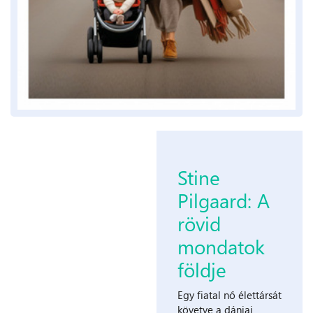
Stine
Pilgaard: A
rövid
mondatok
földje
Egy fiatal nő élettársát
követve a dániai