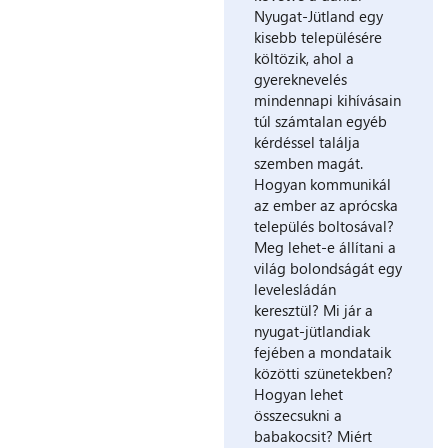
Nyugat-Jütland egy
kisebb településére
költözik, ahol a
gyereknevelés
mindennapi kihívásain
túl számtalan egyéb
kérdéssel találja
szemben magát.
Hogyan kommunikál
az ember az aprócska
település boltosával?
Meg lehet-e állítani a
világ bolondságát egy
levelesládán
keresztül? Mi jár a
nyugat-jütlandiak
fejében a mondataik
közötti szünetekben?
Hogyan lehet
összecsukni a
babakocsit? Miért