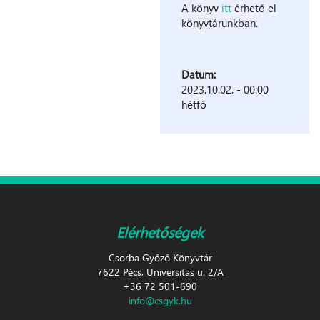
A könyv
itt
érhető el
könyvtárunkban.
Datum:
2023.10.02. - 00:00
hétfő
Elérhetőségek
Csorba Győző Könyvtár
7622 Pécs, Universitas u. 2/A
+36 72 501-690
info@csgyk.hu