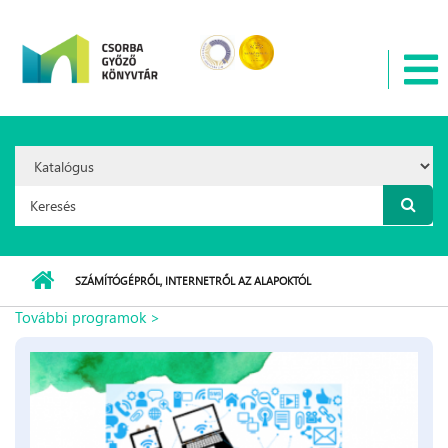
Ugrás a tartalomra
Search
Option:
Keresés űrlap
SZÁMÍTÓGÉPRŐL, INTERNETRŐL AZ ALAPOKTÓL
További programok >