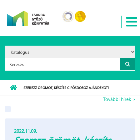
Ugrás a tartalomra
Search
Option:
Keresés űrlap
SZEREZZ ÖRÖMÖT, KÉSZÍTS CIPŐSDOBOZ AJÁNDÉKOT!
További hírek >
2022.11.09.
Szerezz örömöt, készíts