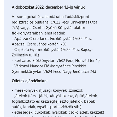
A dobozokat 2022. december 12-ig várjuk!
A csomagokat és a labdákat a Tudásközpont
regisztrációs pultjánál (7622 Pécs, Universitas utca
2/A) vagy a Csorba Győző Könyvtár alábbi
fiókkönyvtáraiban lehet leadni:
- Apáczai Csere János Fiókkönyvtár (7632 Pécs,
Apáczai Csere János körtér 1/D)
- Csipkefa Gyermekkönyvtár (7622 Pécs, Bajcsy-
Zsilinszky u. 10.)
- Kertvárosi Fiókkönyvtár (7632 Pécs, Honvéd tér 1.)
- Várkonyi Nándor Fiókkönyvtár és Pinokkió
Gyermekkönyvtár (7624 Pécs, Nagy Jenő utca 24.)
Ötletek ajándékokra:
- mesekönyvek, ifjúsági könyvek, színezők
- játékok (társasjáték, kártyák, kocka, építőjátékok,
foglalkoztató és készségfejlesztő játékok, babák,
autók, labdák, egyéb sporteszközök stb.)
- édességek (cukorkák, nyalókák, csokoládék, kekszek)