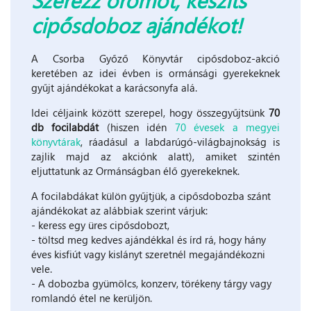
cipősdoboz ajándékot!
A Csorba Győző Könyvtár cipősdoboz-akció
keretében az idei évben is ormánsági gyerekeknek
gyűjt ajándékokat a karácsonyfa alá.
Idei céljaink között szerepel, hogy összegyűjtsünk
70
db focilabdát
(hiszen idén
70 évesek a megyei
könyvtárak
, ráadásul a labdarúgó-világbajnokság is
zajlik majd az akciónk alatt), amiket szintén
eljuttatunk az Ormánságban élő gyerekeknek.
A focilabdákat külön gyűjtjük, a cipősdobozba szánt
ajándékokat az alábbiak szerint várjuk:
- keress egy üres cipősdobozt,
- töltsd meg kedves ajándékkal és írd rá, hogy hány
éves kisfiút vagy kislányt szeretnél megajándékozni
vele.
- A dobozba gyümölcs, konzerv, törékeny tárgy vagy
romlandó étel ne kerüljön.