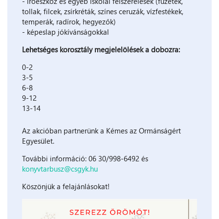
- íróeszköz és egyéb iskolai felszerelések (füzetek,
tollak, filcek, zsírkréták, színes ceruzák, vízfestékek,
temperák, radírok, hegyezők)
- képeslap jókívánságokkal
Lehetséges korosztály megjelelölések a dobozra:
0-2
3-5
6-8
9-12
13-14
Az akcióban partnerünk a Kémes az Ormánságért
Egyesület.
További információ: 06 30/998-6492 és
konyvtarbusz@csgyk.hu
Köszönjük a felajánlásokat!