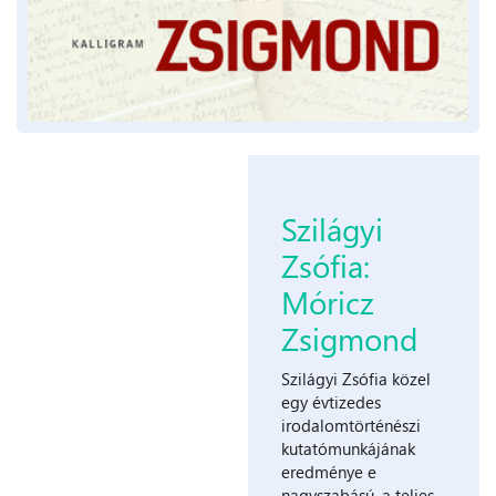
Szilágyi
Zsófia:
Móricz
Zsigmond
Szilágyi Zsófia közel
egy évtizedes
irodalomtörténészi
kutatómunkájának
eredménye e
nagyszabású, a teljes