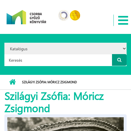
Ugrás a tartalomra
Search
Option:
Keresés űrlap
SZILÁGYI ZSÓFIA: MÓRICZ ZSIGMOND
Szilágyi Zsófia: Móricz
Zsigmond