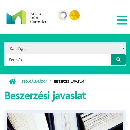
Ugrás a tartalomra
Search
Option:
Keresés űrlap
SZOLGÁLTATÁSOK
BESZERZÉSI JAVASLAT
Beszerzési javaslat