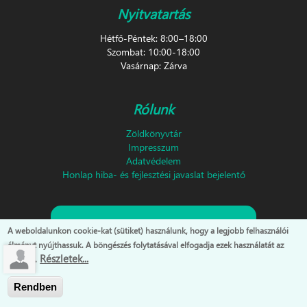
Nyitvatartás
Hétfő-Péntek: 8:00–18:00
Szombat: 10:00-18:00
Vasárnap: Zárva
Rólunk
Zöldkönyvtár
Impresszum
Adatvédelem
Honlap hiba- és fejlesztési javaslat bejelentő
Feliratkozás hírlevélre!
A weboldalunkon cookie-kat (sütiket) használunk, hogy a legjobb felhasználói
élményt nyújthassuk. A böngészés folytatásával elfogadja ezek használatát az
Részletek...
oldalon.
Rendben