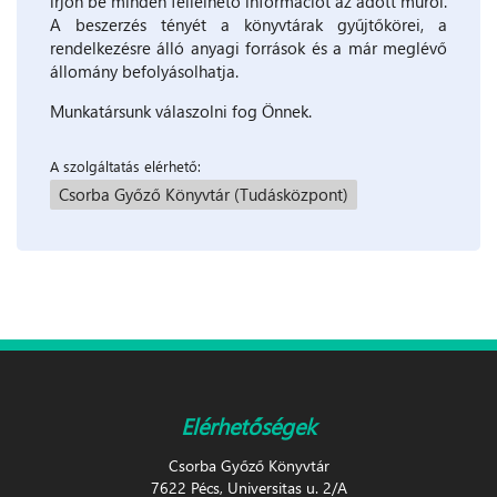
írjon be minden fellelhető információt az adott műről.
A beszerzés tényét a könyvtárak gyűjtőkörei, a
rendelkezésre álló anyagi források és a már meglévő
állomány befolyásolhatja.
Munkatársunk válaszolni fog Önnek.
A szolgáltatás elérhető:
Csorba Győző Könyvtár (Tudásközpont)
Elérhetőségek
Csorba Győző Könyvtár
7622 Pécs, Universitas u. 2/A