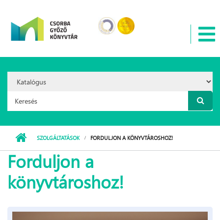
Ugrás a tartalomra
Search
Option:
Keresés űrlap
SZOLGÁLTATÁSOK
FORDULJON A KÖNYVTÁROSHOZ!
Forduljon a
könyvtároshoz!