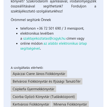
könyvet? Szakirodalom ajánlásával, irodalomjegyzék
összeállításával segíthetünk? Forduljon a
szaktájékoztató szolgálatunkhoz!
Örömmel segítünk Önnek
telefonon +36 72 501 690 / 3 menüpont,
elektronikus levélben
a
szaktajekoztatas@csgyk.hu
címen vagy
online módon
az alábbi elektronikus űrlap
segítségével
.
A szolgáltatás elérhető:
Apáczai Csere János Fiókkönyvtár
Belvárosi Fiókkönyvtár és Ifjúsági TanulóTér
Csipkefa Gyermekkönyvtár
Csorba Győző Könyvtár (Tudásközpont)
Kertvárosi Fiókkönyvtár
Minerva Fiókkönyvtár