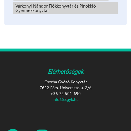
Várkonyi Nándor Fiókkönyvtár és Pinokkió
Gyermekkönyvtár
Elérhetőségek
Csorba Győző Könyvtár
7622 Pécs, Universitas u. 2/A
+36 72 501-690
info@csgyk.hu