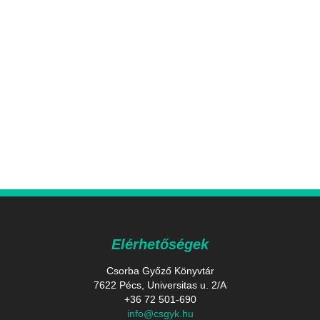
Elérhetőségek
Csorba Győző Könyvtár
7622 Pécs, Universitas u. 2/A
+36 72 501-690
info@csgyk.hu