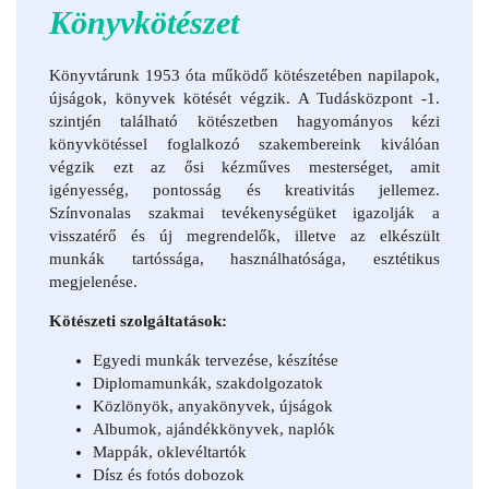
Könyvkötészet
Könyvtárunk 1953 óta működő kötészetében napilapok,
újságok, könyvek kötését végzik. A Tudásközpont -1.
szintjén található kötészetben hagyományos kézi
könyvkötéssel foglalkozó szakembereink kiválóan
végzik ezt az ősi kézműves mesterséget, amit
igényesség, pontosság és kreativitás jellemez.
Színvonalas szakmai tevékenységüket igazolják a
visszatérő és új megrendelők, illetve az elkészült
munkák tartóssága, használhatósága, esztétikus
megjelenése.
Kötészeti szolgáltatások:
Egyedi munkák tervezése, készítése
Diplomamunkák, szakdolgozatok
Közlönyök, anyakönyvek, újságok
Albumok, ajándékkönyvek, naplók
Mappák, oklevéltartók
Dísz és fotós dobozok