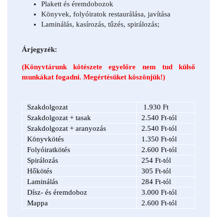
Plakett és éremdobozok
Könyvek, folyóiratok restaurálása, javítása
Laminálás, kasírozás, tűzés, spirálozás;
Árjegyzék:
(Könyvtárunk kötészete egyelőre nem tud külső
munkákat fogadni. Megértésüket köszönjük!)
Szakdolgozat
1.930 Ft
Szakdolgozat + tasak
2.540 Ft-tól
Szakdolgozat + aranyozás
2.540 Ft-tól
Könyvkötés
1.350 Ft-tól
Folyóiratkötés
2.600 Ft-tól
Spirálozás
254 Ft-tól
Hőkötés
305 Ft-tól
Laminálás
284 Ft-tól
Dísz- és éremdoboz
3.000 Ft-tól
Mappa
2.600 Ft-tól