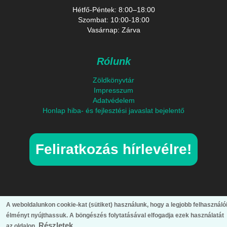
Hétfő-Péntek: 8:00–18:00
Szombat: 10:00-18:00
Vasárnap: Zárva
Rólunk
Zöldkönyvtár
Impresszum
Adatvédelem
Honlap hiba- és fejlesztési javaslat bejelentő
Feliratkozás hírlevélre!
A weboldalunkon cookie-kat (sütiket) használunk, hogy a legjobb felhasználó
élményt nyújthassuk. A böngészés folytatásával elfogadja ezek használatát
Részletek...
az oldalon.