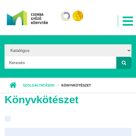
Ugrás a tartalomra
Search
Option:
Keresés űrlap
SZOLGÁLTATÁSOK
KÖNYVKÖTÉSZET
Könyvkötészet