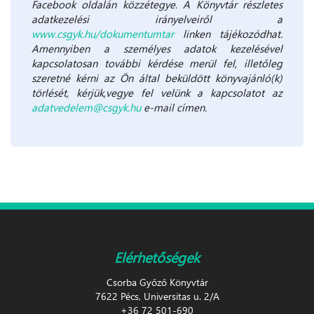
Facebook oldalán közzétegye. A Könyvtár részletes
adatkezelési irányelveiről a
www.csgyk.hu/dokumentumtar
linken tájékozódhat.
Amennyiben a személyes adatok kezelésével
kapcsolatosan további kérdése merül fel, illetőleg
szeretné kérni az Ön által beküldött könyvajánló(k)
törlését, kérjük,vegye fel velünk a kapcsolatot az
adatvedelem@csgyk.hu
e-mail címen.
Elérhetőségek
Csorba Győző Könyvtár
7622 Pécs, Universitas u. 2/A
+36 72 501-690