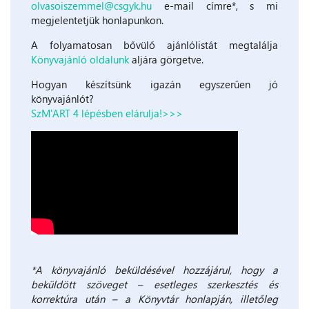
olvasoiszemmel@csgyk.hu
e-mail címre*, s mi
megjelentetjük honlapunkon.
A folyamatosan bővülő ajánlólistát megtalálja
Könyvajánló oldalunk
aljára görgetve.
Hogyan készítsünk igazán egyszerűen jó
könyvajánlót?
SzM'ART 4 lépésben elárulja!>>>
*A könyvajánló beküldésével hozzájárul, hogy a
beküldött szöveget – esetleges szerkesztés és
korrektúra után – a Könyvtár honlapján, illetőleg