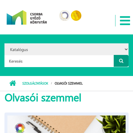
Ugrás a tartalomra
Search
Option:
Keresés űrlap
SZOLGÁLTATÁSOK
OLVASÓI SZEMMEL
Olvasói szemmel