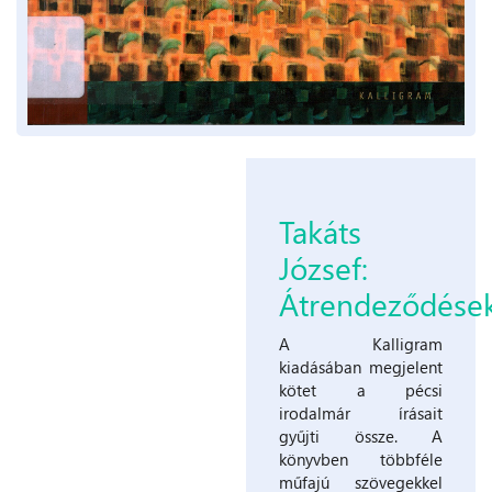
Takáts
József:
Átrendeződése
A Kalligram
kiadásában megjelent
kötet a pécsi
irodalmár írásait
gyűjti össze. A
könyvben többféle
műfajú szövegekkel