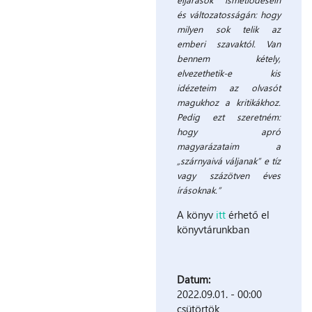
és változatosságán: hogy
milyen sok telik az
emberi szavaktól. Van
bennem kétely,
elvezethetik-e kis
idézeteim az olvasót
magukhoz a kritikákhoz.
Pedig ezt szeretném:
hogy apró
magyarázataim a
„szárnyaivá váljanak” e tíz
vagy százötven éves
írásoknak.”
A könyv
itt
érhető el
könyvtárunkban
Datum:
2022.09.01. - 00:00
csütörtök