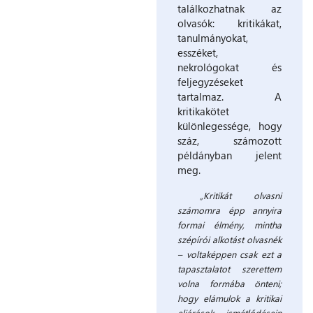
találkozhatnak az
olvasók: kritikákat,
tanulmányokat,
esszéket,
nekrológokat és
feljegyzéseket
tartalmaz. A
kritikakötet
különlegessége, hogy
száz, számozott
példányban jelent
meg.
„Kritikát olvasni
számomra épp annyira
formai élmény, mintha
szépírói alkotást olvasnék
– voltaképpen csak ezt a
tapasztalatot szerettem
volna formába önteni;
hogy elámulok a kritikai
eljárások ismétlődésein