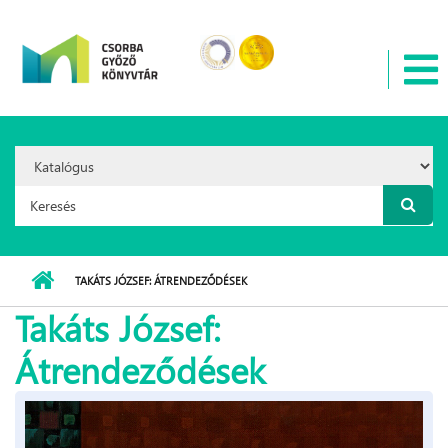
Ugrás a tartalomra
Search
Option:
Keresés űrlap
TAKÁTS JÓZSEF: ÁTRENDEZŐDÉSEK
Takáts József:
Átrendeződések