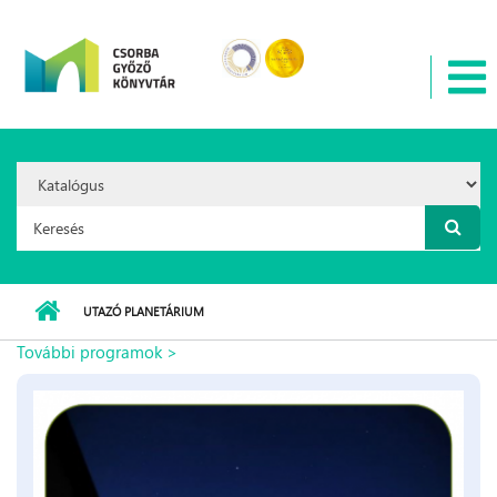
Ugrás a tartalomra
Search
Option:
Keresés űrlap
UTAZÓ PLANETÁRIUM
További programok >