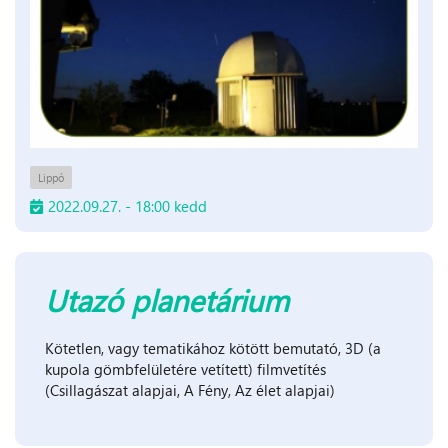
Lippó
2022.09.27. - 18:00 kedd
Utazó planetárium
Kötetlen, vagy tematikához kötött bemutató, 3D (a
kupola gömbfelületére vetített) filmvetítés
(Csillagászat alapjai, A Fény, Az élet alapjai)